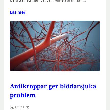
berättar att han varvar i vilken arm han…
Läs mer
Antikroppar ger blödarsjuka
problem
2016-11-01