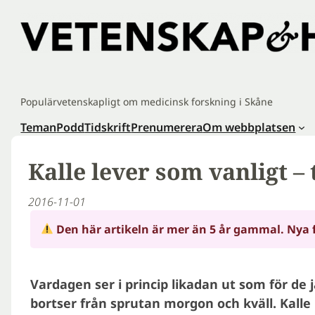
Hoppa
till
innehåll
Populärvetenskapligt om medicinsk forskning i Skåne
Teman
Podd
Tidskrift
Prenumerera
Om webbplatsen
Kalle lever som vanligt –
2016-11-01
Den här artikeln är mer än 5 år gammal. Nya 
Vardagen ser i princip likadan ut som för d
bortser från sprutan morgon och kväll. Kalle 