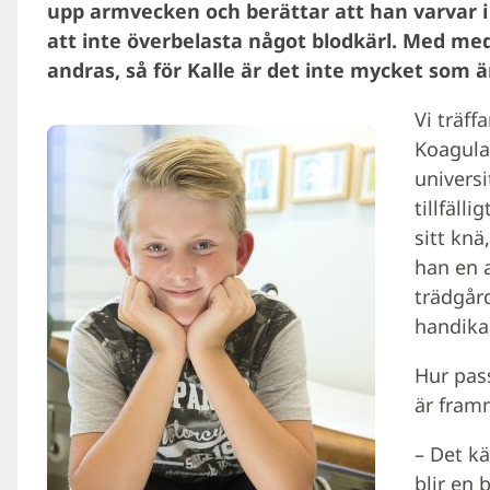
upp armvecken och berättar att han varvar i 
att inte överbelasta något blodkärl. Med me
andras, så för Kalle är det inte mycket som ä
Vi träf
Koagula
universi
tillfäll
sitt knä
han en a
trädgår
handikap
Hur pass
är fram
– Det kä
blir en 