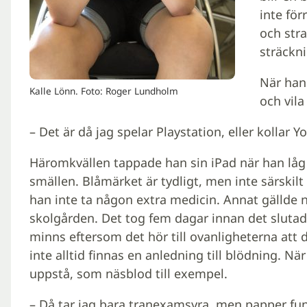
inte för
och str
sträckni
När han 
Kalle Lönn. Foto: Roger Lundholm
och vila
– Det är då jag spelar Playstation, eller kollar 
Häromkvällen tappade han sin iPad när han låg n
smällen. Blåmärket är tydligt, men inte särskil
han inte ta någon extra medicin. Annat gällde
skolgården. Det tog fem dagar innan det slutad
minns eftersom det hör till ovanligheterna att 
inte alltid finnas en anledning till blödning. 
uppstå, som näsblod till exempel.
– Då tar jag bara tranexamsyra, men papper fun