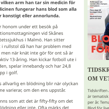
vilken arm han tar sin medicin för
dicinen fungerar hans blod som alla
r konstigt eller annorlunda.
far honom under ett besök på
tionsmottagningen vid Skånes
tetssjukhus i Malmö. Han sitter
igt i rullstol då han har problem med
, men när knät inte gör för ont så är
ktiv 13-åring. Han kickar fotboll ute i
den, spelar innebandy och har 24,8
TIDSK
p i golf.
OM VE
 allvarlig en blödning blir när olyckan
me varierar, om den ens uppstår.
Tidskriften
är tematis
nns som att det är fifty-fifty om det
per år. Tem
blödning eller inte. Ofta märks det
Blod för liv