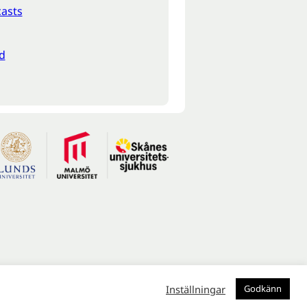
asts
d
Inställningar
Godkänn