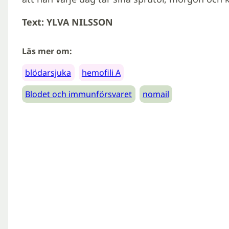
Text: YLVA NILSSON
Läs mer om:
blödarsjuka
hemofili A
Blodet och immunförsvaret
nomail