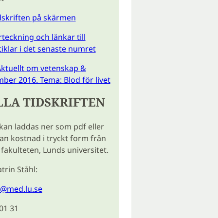
idskriften på skärmen
teckning och länkar till
tiklar i det senaste numret
ktuellt om vetenskap &
ber 2016. Tema: Blod för livet
LLA TIDSKRIFTEN
 kan laddas ner som pdf eller
tan kostnad i tryckt form från
fakulteten, Lunds universitet.
trin Ståhl:
l@med.lu.se
 01 31