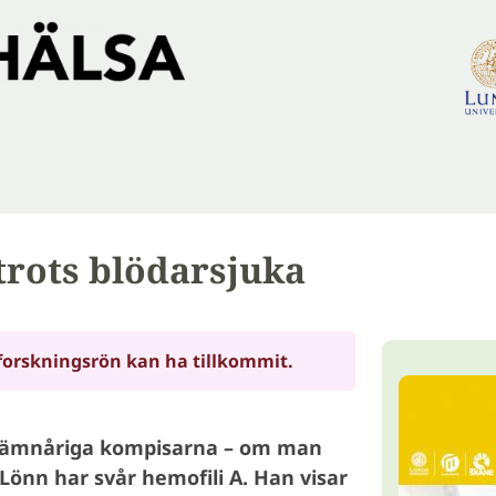
 trots blödarsjuka
forskningsrön kan ha tillkommit.
e jämnåriga kompisarna – om man
Lönn har svår hemofili A. Han visar