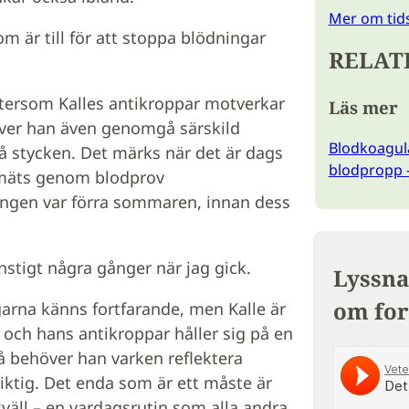
Mer om tid
om är till för att stoppa blödningar
RELAT
ftersom Kalles antikroppar motverkar
Läs mer
ver han även genomgå särskild
Blodkoagula
å stycken. Det märks när det är dags
blodpropp –
t mäts genom blodprov
ngen var förra sommaren, innan dess
onstigt några gånger när jag gick.
Lyssna
om for
garna känns fortfarande, men Kalle är
n och hans antikroppar håller sig på en
å behöver han varken reflektera
siktig. Det enda som är ett måste är
väll – en vardagsrutin som alla andra.