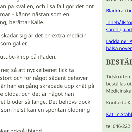
rän på kvällen, och i så fall gör det ont
Bläddra i t
amar – känns nästan som en
ng, berättar Kalle.
Innehållsför
samtliga ar
skadar sig är det en extra medicin
Ladda ner A
 som gäller.
hälsa novem
Youtube-klipp på iPaden.
BESTÄ
er, så att nyckelbenet fick ta
Tidskriften
t stort och för något sådant behöver
beställas u
 när han en gång skrapade upp knät på
Medicinska 
e blöda, och det är något han
det blöder så länge. Det behövs dock
Kontakta Ka
När som helst kan en spontan blödning
Katrin.Stah
tel 046-222
kar också ibland.