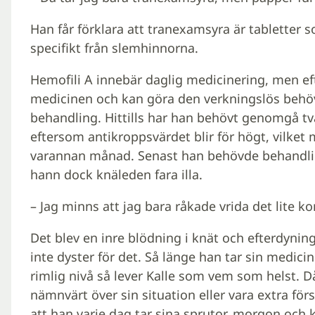
Han får förklara att tranexamsyra är tabletter s
specifikt från slemhinnorna.
Hemofili A innebär daglig medicinering, men e
medicinen och kan göra den verkningslös behö
behandling. Hittills har han behövt genomgå tv
eftersom antikroppsvärdet blir för högt, vilke
varannan månad. Senast han behövde behandli
hann dock knäleden fara illa.
– Jag minns att jag bara råkade vrida det lite k
Det blev en inre blödning i knät och efterdynin
inte dyster för det. Så länge han tar sin medici
rimlig nivå så lever Kalle som vem som helst. D
nämnvärt över sin situation eller vara extra för
att han varje dag tar sina sprutor, morgon och k