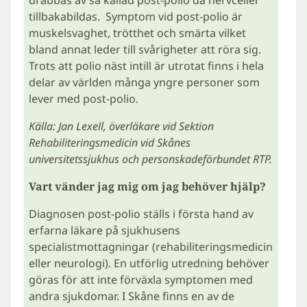
drabbas av så kallad post-polio då nervceller
tillbakabildas. Symptom vid post-polio är
muskelsvaghet, trötthet och smärta vilket
bland annat leder till svårigheter att röra sig.
Trots att polio näst intill är utrotat finns i hela
delar av världen många yngre personer som
lever med post-polio.
Källa: Jan Lexell, överläkare vid Sektion
Rehabiliteringsmedicin vid Skånes
universitetssjukhus och personskadeförbundet RTP.
Vart vänder jag mig om jag behöver hjälp?
Diagnosen post-polio ställs i första hand av
erfarna läkare på sjukhusens
specialistmottagningar (rehabiliteringsmedicin
eller neurologi). En utförlig utredning behöver
göras för att inte förväxla symptomen med
andra sjukdomar. I Skåne finns en av de