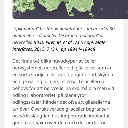
”Spikmattan” består av nanotrådar som är cirka 80
nanometer i diameter. De gröna ”bollarna” är
nervceller.
BILD: Piret, M. et al., ACS Appl. Mater.
Interfaces, 2015, 7 (34), pp 18944–18948
Det finns två olika huvudtyper av celler i
nervsystemet, nervceller och gliaceller, som är
en sorts stödjeceller vars uppgift är att skydda
och ge näring till nervcellerna. Gliacellerna
behövs för att nervcellerna ska må bra men vid
odling i laboratoriet, på plana ytor i
odlingsskålar, händer det ofta att gliacellerna
tar över. Överaktiverade gliaceller begränsar
också livslängden hos inopererade implantat
genom att växa över dem och det är därför