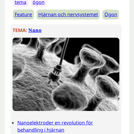
tema
ögon
Feature
Hjärnan och nervsystemet
Ögon
TEMA:
Nano
Nanoelektroder en revolution för
behandling i hjärnan