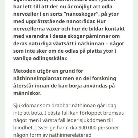
har lett till att det nu är möjligt att odla
nervceller i en sorts ”nanoskogar”, på ytor
med upprättstående nanotrådar. Hur
nervcellerna växer och hur de bildar kontakt
med varandra i dessa skogar påminner om
deras naturliga växtsätt i näthinnan – något
som inte sker om de odlas på platta ytor i
vanliga odlingsskålar.
Metoden utgör en grund för
näthinneimplantat men en del forskning
återstår innan de kan börja användas på
människor.
Sjukdomar som drabbar näthinnan går idag
inte att bota. I bästa fall kan förloppet bromsas
något men i värsta fall leder sjukdomen till
blindhet. I Sverige har cirka 900 000 personer
någon form av näthinnerelaterad