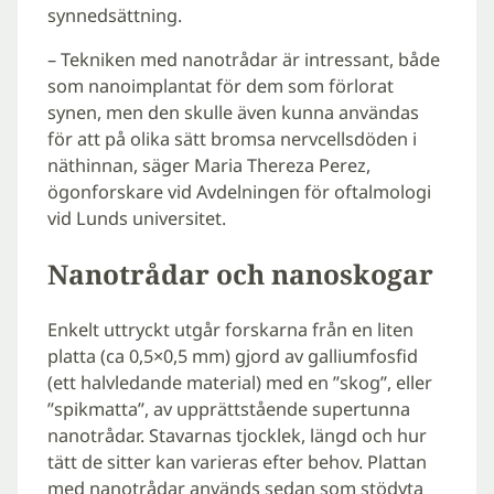
synnedsättning.
– Tekniken med nanotrådar är intressant, både
som nanoimplantat för dem som förlorat
synen, men den skulle även kunna användas
för att på olika sätt bromsa nervcellsdöden i
näthinnan, säger Maria Thereza Perez,
ögonforskare vid Avdelningen för oftalmologi
vid Lunds universitet.
Nanotrådar och nanoskogar
Enkelt uttryckt utgår forskarna från en liten
platta (ca 0,5×0,5 mm) gjord av galliumfosfid
(ett halvledande material) med en ”skog”, eller
”spikmatta”, av upprättstående supertunna
nanotrådar. Stavarnas tjocklek, längd och hur
tätt de sitter kan varieras efter behov. Plattan
med nanotrådar används sedan som stödyta