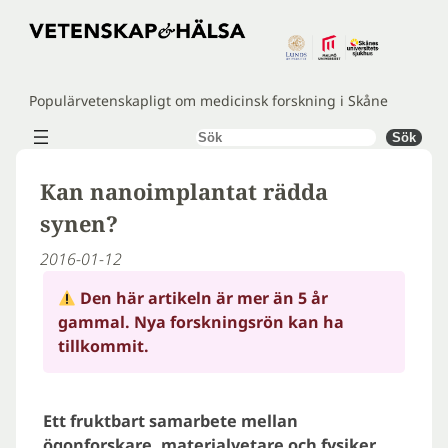
Hoppa
till
innehåll
Populärvetenskapligt om medicinsk forskning i Skåne
Sök
Sök
Kan nanoimplantat rädda
synen?
2016-01-12
Den här artikeln är mer än 5 år
gammal. Nya forskningsrön kan ha
tillkommit.
Ett fruktbart samarbete mellan
ögonforskare, materialvetare och fysiker