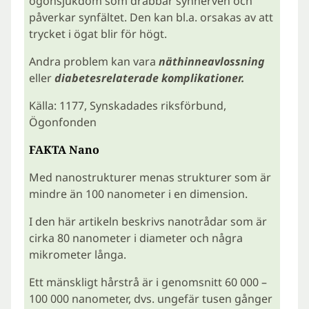
ögonsjukdom som drabbar synnerven och
påverkar synfältet. Den kan bl.a. orsakas av att
trycket i ögat blir för högt.
Andra problem kan vara
näthinneavlossning
eller
diabetesrelaterade komplikationer.
Källa: 1177, Synskadades riksförbund,
Ögonfonden
FAKTA Nano
Med nanostrukturer menas strukturer som är
mindre än 100 nanometer i en dimension.
I den här artikeln beskrivs nanotrådar som är
cirka 80 nanometer i diameter och några
mikrometer långa.
Ett mänskligt hårstrå är i genomsnitt 60 000 –
100 000 nanometer, dvs. ungefär tusen gånger