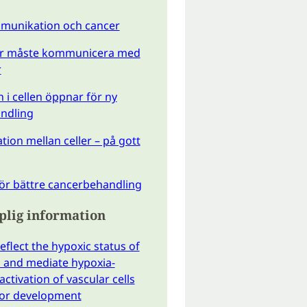
mmunikation och cancer
er måste kommunicera med
r
n i cellen öppnar för ny
ndling
on mellan celler – på gott
ör bättre cancerbehandling
plig information
flect the hypoxic status of
s and mediate hypoxia-
ctivation of vascular cells
or development