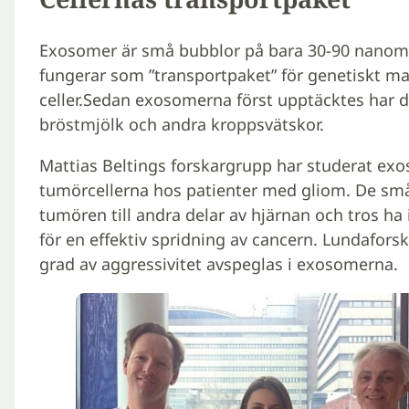
Exosomer är små bubblor på bara 30-90 nanomete
fungerar som ”transportpaket” för genetiskt mat
celler.Sedan exosomerna först upptäcktes har de 
bröstmjölk och andra kroppsvätskor.
Mattias Beltings forskargrupp har studerat exo
tumörcellerna hos patienter med gliom. De sm
tumören till andra delar av hjärnan och tros ha 
för en effektiv spridning av cancern. Lundafors
grad av aggressivitet avspeglas i exosomerna.