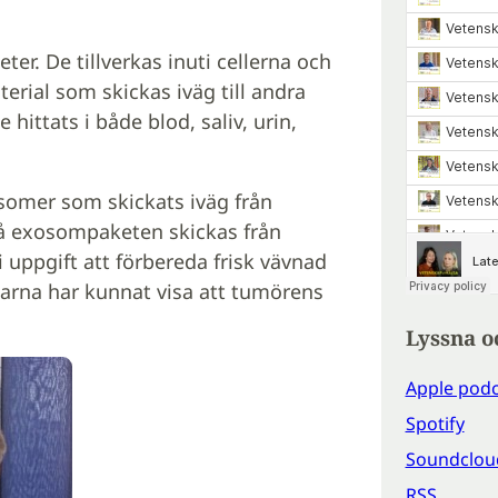
r. De tillverkas inuti cellerna och
erial som skickas iväg till andra
hittats i både blod, saliv, urin,
somer som skickats iväg från
å exosompaketen skickas från
i uppgift att förbereda frisk vävnad
karna har kunnat visa att tumörens
Lyssna o
Apple podc
Spotify
Soundclou
RSS