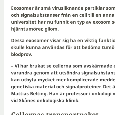
Exosomer är små virusliknande partiklar som
och signalsubstanser från en cell till en ann
universitet har nu funnit en typ av exosom so
hjärntumörer, gliom.
Dessa exosomer visar sig ha en viktig funkti
skulle kunna användas för att bedöma tumör
blodprov.
– Vi har brukat se cellerna som avskärmad
varandra genom att utsöndra signalsubstanser
kan utbyta mycket mer komplicerade meddel
genetiska material och signalproteiner. Det ä
Mattias Belting. Han är professor i onkologi 
vid Skånes onkologiska klinik.
Cellernas transportpaket