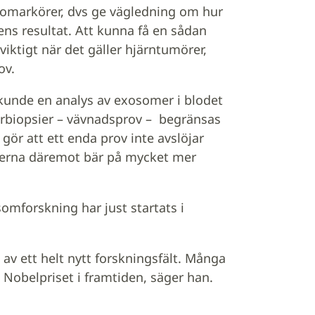
omarkörer, dvs ge vägledning om hur
ns resultat. Att kunna få en sådan
iktigt när det gäller hjärntumörer,
ov.
kunde en analys av exosomer i blodet
mörbiopsier – vävnadsprov – begränsas
gör att ett enda prov inte avslöjar
merna däremot bär på mycket mer
mforskning har just startats i
av ett helt nytt forskningsfält. Många
 Nobelpriset i framtiden, säger han.