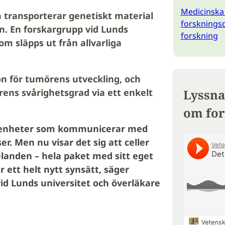
Medicinska 
 transporterar genetiskt material
forskningsd
an. En forskargrupp vid Lunds
forskning
m släpps ut från allvarliga
on för tumörens utveckling, och
ens svårighetsgrad via ett enkelt
Lyssna
om for
e enheter som kommunicerar med
. Men nu visar det sig att celler
anden – hela paket med sitt eget
r ett helt nytt synsätt, säger
vid Lunds universitet och överläkare