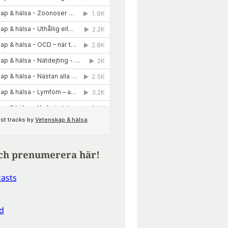
ch prenumerera här!
asts
d