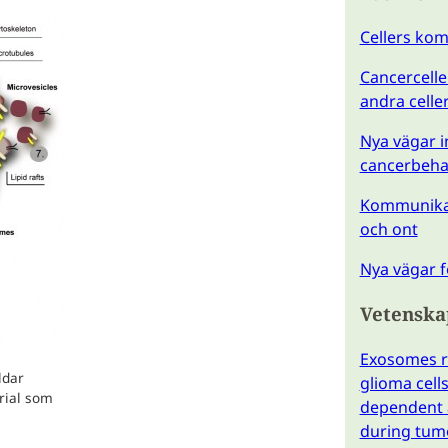
Cellers ko
Cancercell
andra celle
Nya vägar i
cancerbeha
Kommunikati
och ont
Nya vägar f
Vetenska
Exosomes re
ldar
glioma cell
rial som
dependent a
during tum