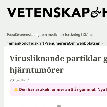
Hoppa
till
innehåll
Populärvetenskapligt om medicinsk forskning i Skåne
Teman
Podd
Tidskrift
Prenumerera
Om webbplatsen
Virusliknande partiklar 
hjärntumörer
2013-04-17
Den här artikeln är mer än 5 år gammal. Nya 