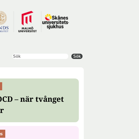
Sök
Sök
OCD – när tvånget
er
26