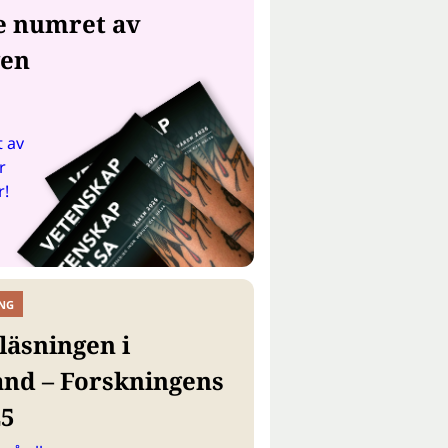
e numret av
gen
 av
r
r!
NG
läsningen i
and – Forskningens
25