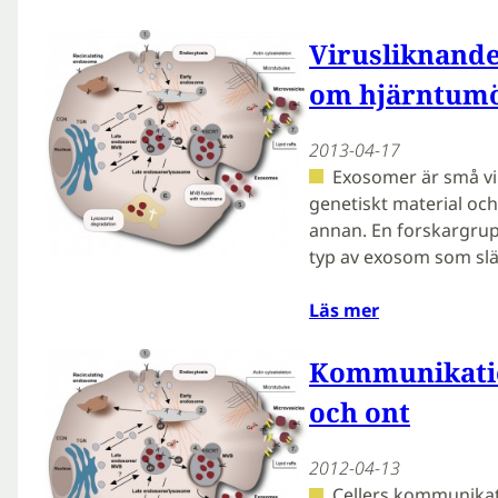
Virusliknande
om hjärntum
2013-04-17
Exosomer är små vi
genetiskt material och 
annan. En forskargrupp
typ av exosom som slä
Läs mer
Kommunikation
och ont
2012-04-13
Cellers kommunikati