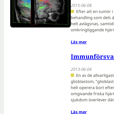
2015-06-08
Efter att en tumör 
behandling som dels är
helt avlägsnas, samti
omkringliggande hjärn
Läs mer
Immunförsva
2013-06-04
En av de allvarliga
glioblastom, ”gliobla
helt operera bort efte
omgivande friska hjä
sjukdom överlever där
Läs mer