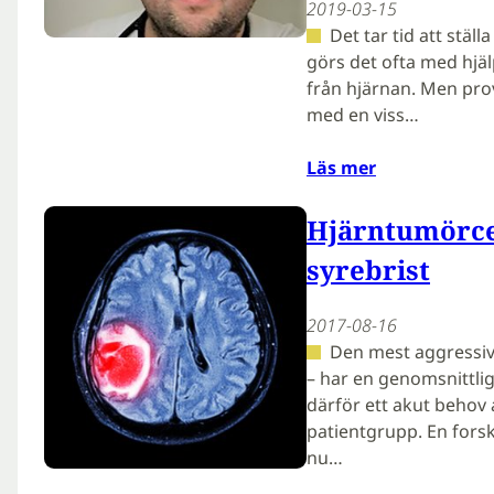
2019-03-15
Det tar tid att stäl
görs det ofta med hjäl
från hjärnan. Men prov
med en viss…
Läs mer
Hjärntumörcel
syrebrist
2017-08-16
Den mest aggressiv
– har en genomsnittli
därför ett akut behov
patientgrupp. En forsk
nu…