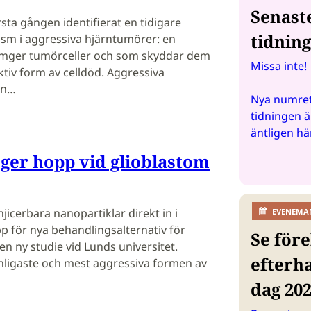
Senast
sta gången identifierat en tidigare
tidnin
sm i aggressiva hjärntumörer: en
omger tumörceller och som skyddar dem
Missa inte!
ktiv form av celldöd. Aggressiva
en…
Nya numret
tidningen ä
äntligen hä
 ger hopp vid glioblastom
jicerbara nanopartiklar direkt in i
EVENEMA
p för nya behandlingsalternativ för
Se före
en ny studie vid Lunds universitet.
efterh
nligaste och mest aggressiva formen av
dag 20