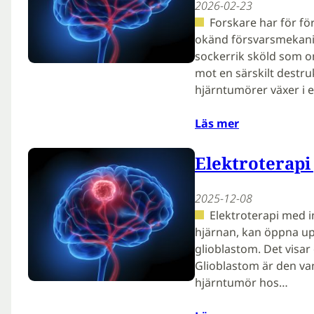
2026-02-23
Forskare har för för
okänd försvarsmekani
sockerrik sköld som 
mot en särskilt destru
hjärntumörer växer i 
Läs mer
Elektroterapi
2025-12-08
Elektroterapi med in
hjärnan, kan öppna up
glioblastom. Det visar 
Glioblastom är den va
hjärntumör hos…