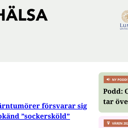
NY PODD!
Podd: 
tar öv
ärntumörer försvarar sig
okänd ”sockersköld”
VÅREN 20