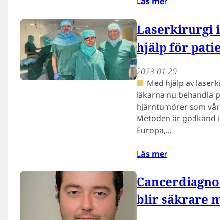
Läs mer
Laserkirurgi 
hjälp för pat
2023-01-20
Med hjälp av laser
läkarna nu behandla p
hjärntumörer som vård
Metoden är godkänd i 
Europa,…
Läs mer
Cancerdiagn
blir säkrare 