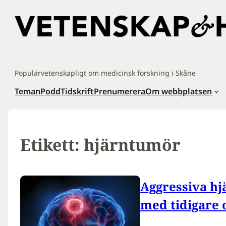
Hoppa
till
innehåll
Populärvetenskapligt om medicinsk forskning i Skåne
Teman
Podd
Tidskrift
Prenumerera
Om webbplatsen
Etikett:
hjärntumör
Aggressiva hj
med tidigare 