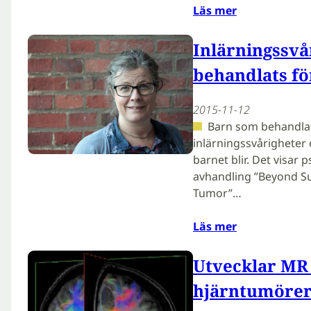
Läs mer
Inlärningssvå
behandlats f
2015-11-12
Barn som behandlat
inlärningssvårigheter 
barnet blir. Det visar
avhandling ”Beyond Sur
Tumor”…
Läs mer
Utvecklar MR 
hjärntumöre