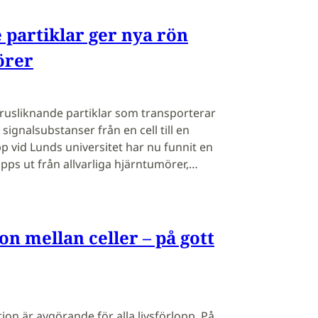
 partiklar ger nya rön
örer
rusliknande partiklar som transporterar
signalsubstanser från en cell till en
 vid Lunds universitet har nu funnit en
pps ut från allvarliga hjärntumörer,…
 mellan celler – på gott
on är avgörande för alla livsförlopp. På