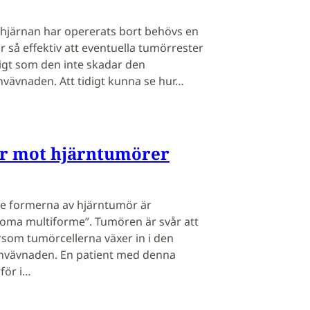
i hjärnan har opererats bort behövs en
 så effektiv att eventuella tumörrester
digt som den inte skadar den
vävnaden. Att tidigt kunna se hur…
r mot hjärntumörer
ste formerna av hjärntumör är
stoma multiforme”. Tumören är svår att
rsom tumörcellerna växer in i den
rnvävnaden. En patient med denna
för i…