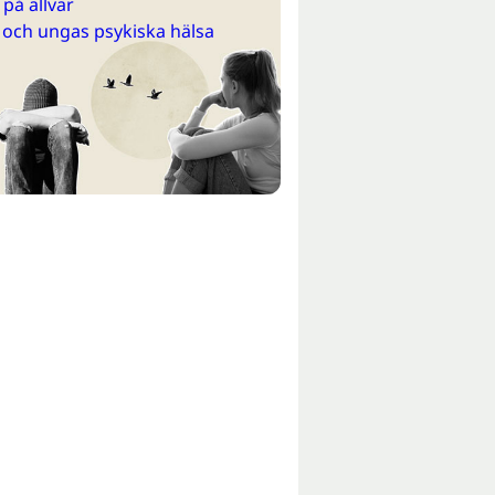
på allvar
 och ungas psykiska hälsa