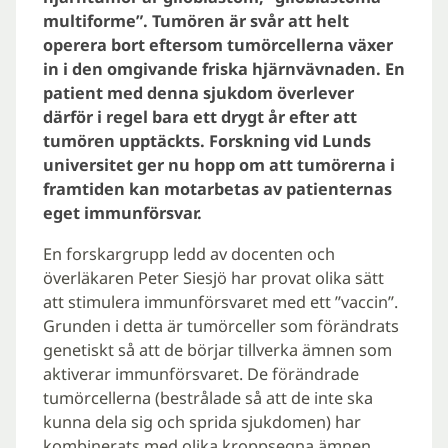
multiforme”. Tumören är svår att helt
operera bort eftersom tumörcellerna växer
in i den omgivande friska hjärnvävnaden. En
patient med denna sjukdom överlever
därför i regel bara ett drygt år efter att
tumören upptäckts. Forskning vid Lunds
universitet ger nu hopp om att tumörerna i
framtiden kan motarbetas av patienternas
eget immunförsvar.
En forskargrupp ledd av docenten och
överläkaren Peter Siesjö har provat olika sätt
att stimulera immunförsvaret med ett ”vaccin”.
Grunden i detta är tumörceller som förändrats
genetiskt så att de börjar tillverka ämnen som
aktiverar immunförsvaret. De förändrade
tumörcellerna (bestrålade så att de inte ska
kunna dela sig och sprida sjukdomen) har
kombinerats med olika kroppsegna ämnen