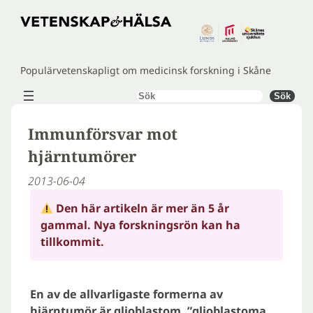
Hoppa
till
innehåll
Populärvetenskapligt om medicinsk forskning i Skåne
Sök
Sök
Immunförsvar mot
hjärntumörer
2013-06-04
Den här artikeln är mer än 5 år
gammal. Nya forskningsrön kan ha
tillkommit.
En av de allvarligaste formerna av
hjärntumör är glioblastom, ”glioblastoma