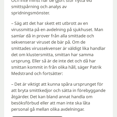
Och inte minst har de gjort stor nytta vid
smittspårning och analys av
spridningsmönster.
– Säg att det har skett ett utbrott av en
virussmitta på en avdelning på sjukhuset. Man
samlar då in prover från alla smittade och
sekvenserar viruset de bär på. Om de
smittades virussekvenser är väldigt lika handlar
det om klustersmitta, smittan har samma
ursprung. Eller så är de inte det och då har
smittan kommit in från olika håll, säger Patrik
Medstrand och fortsätter:
– Det är viktigt att kunna spåra ursprunget för
att bryta smittkedjor och sätta in förebyggande
åtgärder. Det kan bland annat handla om
besöksförbud eller att man inte ska låta
personal gå mellan olika avdelningar.