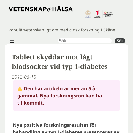
Hoppa
till
innehåll
Populärvetenskapligt om medicinsk forskning i Skåne
Sök
Sök
Tablett skyddar mot lågt
blodsocker vid typ 1-diabetes
2012-08-15
Den här artikeln är mer än 5 år
gammal. Nya forskningsrön kan ha
tillkommit.
Nya positiva forskningsresultat för
behandling av typ 1-diabetes presenteras av