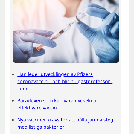
Han leder utvecklingen av Pfizers
coronavaccin – och blir nu gästprofessor i
Lund
Paradoxen som kan vara nyckeln till
effektivare vaccin
Nya vacciner krävs för att hålla jämna steg
med listiga bakterier