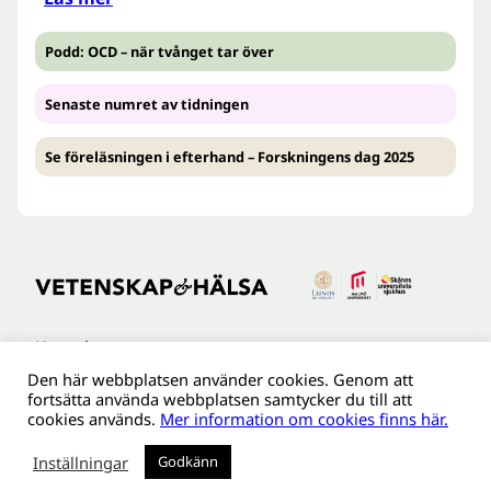
Podd: OCD – när tvånget tar över
Senaste numret av tidningen
Se föreläsningen i efterhand – Forskningens dag 2025
Kontakt
Den här webbplatsen använder cookies. Genom att
Tillgänglighetsredogöreldse
fortsätta använda webbplatsen samtycker du till att
Om webbplatsen
cookies används.
Mer information om cookies finns här.
Behandling av personuppgifter
Inställningar
Godkänn