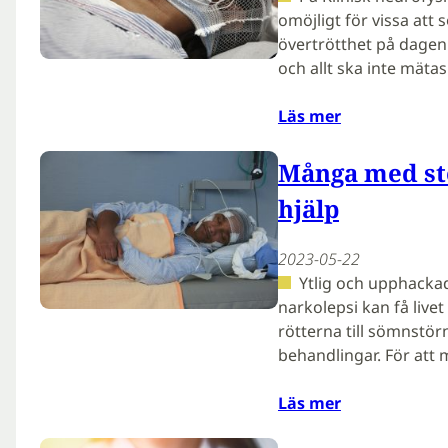
omöjligt för vissa att 
övertrötthet på dage
och allt ska inte mäta
Läs mer
Många med st
hjälp
2023-05-22
Ytlig och upphacka
narkolepsi kan få live
rötterna till sömnstör
behandlingar. För att
Läs mer