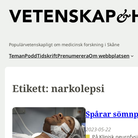
Hoppa
till
innehåll
Populärvetenskapligt om medicinsk forskning i Skåne
Teman
Podd
Tidskrift
Prenumerera
Om webbplatsen
Etikett:
narkolepsi
Spårar sömnp
2023-05-22
På Klinisk neurofysi