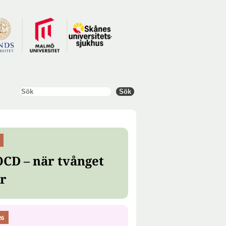
Sök
Sök
OCD – när tvånget
er
26