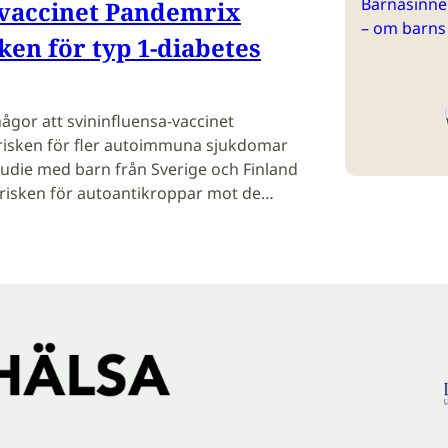
Barnasinne 
avaccinet Pandemrix
– om barns
ken för typ 1-diabetes
hågor att svininfluensa-vaccinet
risken för fler autoimmuna sjukdomar
tudie med barn från Sverige och Finland
g risken för autoantikroppar mot de…