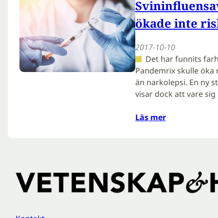
Svininfluens
ökade inte ris
2017-10-10
Det har funnits far
Pandemrix skulle öka 
än narkolepsi. En ny s
visar dock att vare si
Läs mer