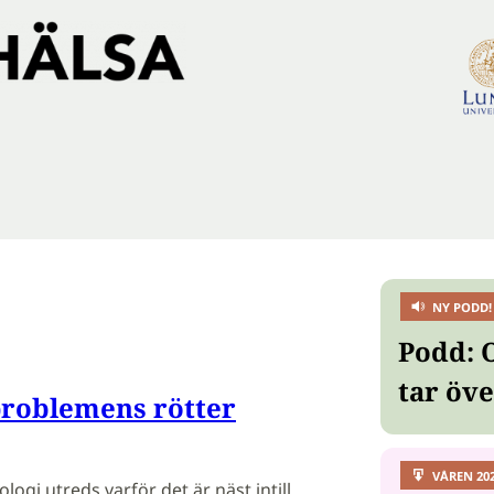
NY PODD!
Podd: 
tar öv
roblemens rötter
VÅREN 20
ologi utreds varför det är näst intill