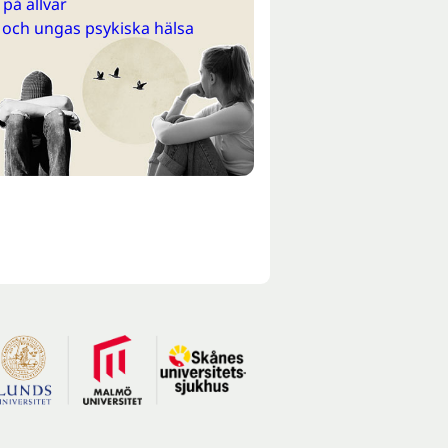
på allvar
 och ungas psykiska hälsa