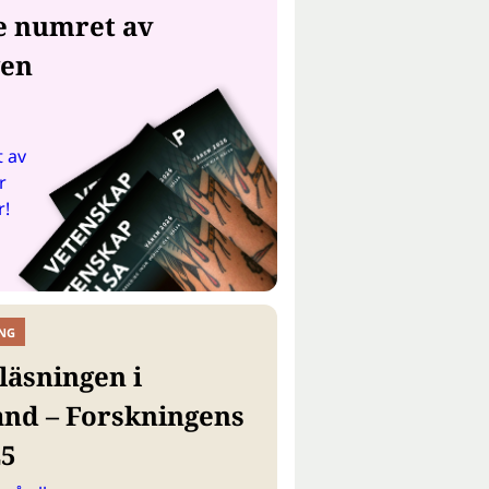
e numret av
gen
 av
r
r!
NG
läsningen i
and – Forskningens
25