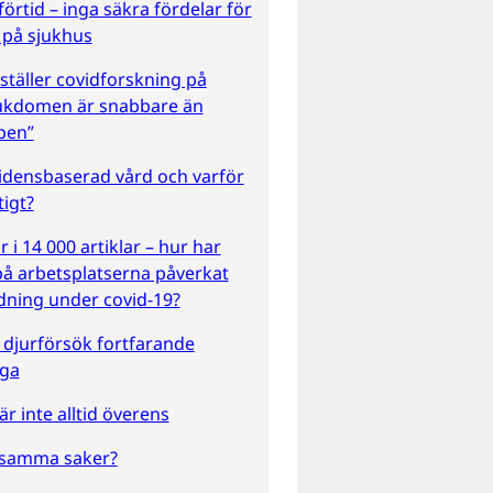
förtid – inga säkra fördelar för
 på sjukhus
täller covidforskning på
jukdomen är snabbare än
pen”
idensbaserad vård och varför
tigt?
 i 14 000 artiklar – hur har
på arbetsplatserna påverkat
dning under covid-19?
 djurförsök fortfarande
ga
är inte alltid överens
 samma saker?