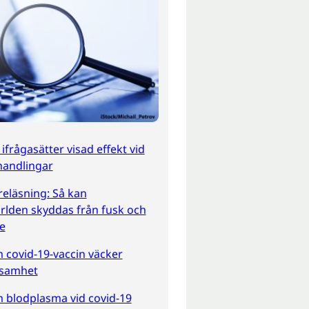
ifrågasätter visad effekt vid
handlingar
öreläsning: Så kan
rlden skyddas från fusk och
e
 covid-19-vaccin väcker
samhet
 blodplasma vid covid-19