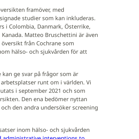
översikten framöver, med
signade studier som kan inkluderas.
 i Colombia, Danmark, Österrike,
h Kanada. Matteo Bruschettini är även
k översikt från Cochrane som
inom hälso- och sjukvården för att
e kan ge svar på frågor som är
arbetsplatser runt om i världen. Vi
slutats i september 2021 och som
ersikten. Den ena bedömer nyttan
a och den andra undersöker screening
atser inom hälso- och sjukvården
d administrative interventions to