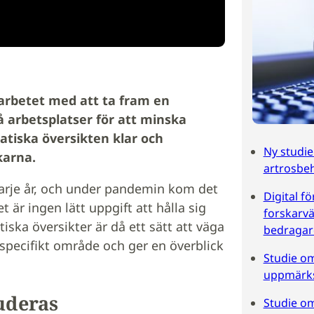
 arbetet med att ta fram en
 arbetsplatser för att minska
atiska översikten klar och
Ny studie 
karna.
artrosbe
 varje år, och under pandemin kom det
Digital f
är ingen lätt uppgift att hålla sig
forskarvä
ska översikter är då ett sätt att väga
bedragar
pecifikt område och ger en överblick
Studie om
uppmärk
luderas
Studie om