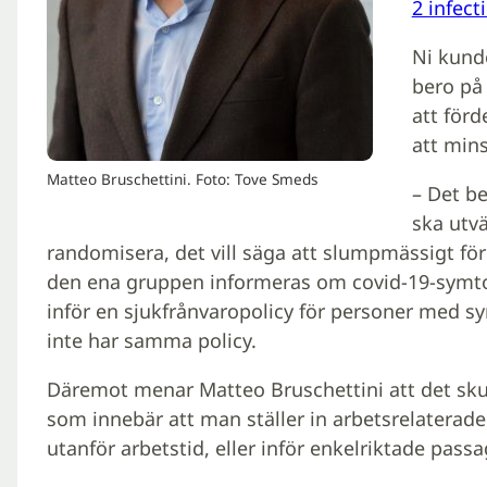
2 infect
Ni kunde
bero på 
att förd
att min
Matteo Bruschettini. Foto: Tove Smeds
– Det be
ska utvä
randomisera, det vill säga att slumpmässigt förd
den ena gruppen informeras om covid-19-symto
inför en sjukfrånvaropolicy för personer med 
inte har samma policy.
Däremot menar Matteo Bruschettini att det sku
som innebär att man ställer in arbetsrelaterade
utanför arbetstid, eller inför enkelriktade passa