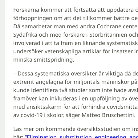
Forskarna kommer att fortsätta att uppdatera 
förhoppningen om att det tillkommer bättre de
Då samarbetar man med andra Cochrane centers
Sydafrika och med forskare i Storbritannien oc
involverad i att ta fram en liknande systematis
undersöker vetenskapliga artiklar för insatser 
minska smittspridning.
– Dessa systematiska översikter är viktiga då d
extremt angelägna för miljontals människor på 
kunde identifiera två studier som inte hade av
framöver kan inkluderas i en uppföljning av öv
med ansiktsskärm för att förhindra covidsmitt
av covid-19 i skolor, säger Matteo Bruschettini.
Läs mer om kommande översiktsstudien om ins
här: ”
Elimination, substitution, engineering, an