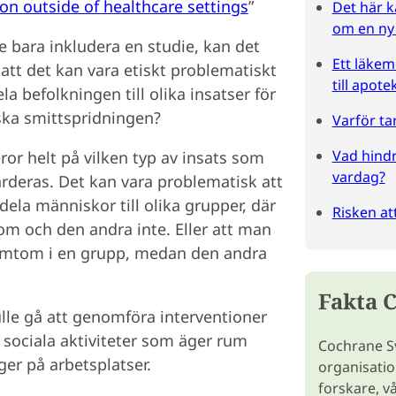
ion outside of healthcare settings
”
Det här k
om en ny
 bara inkludera en studie, kan det
Ett läkem
att det kan vara etiskt problematiskt
till apote
ela befolkningen till olika insatser för
ska smittspridningen?
Varför ta
Vad hindr
ror helt på vilken typ av insats som
vardag?
rderas. Det kan vara problematisk att
ela människor till olika grupper, där
Risken att
m och den andra inte. Eller att man
symtom i en grupp, medan den andra
Fakta 
lle gå att genomföra interventioner
 sociala aktiviteter som äger rum
Cochrane S
ger på arbetsplatser.
organisatio
forskare, v