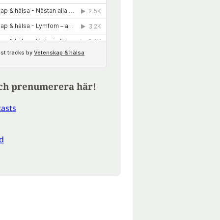
ch prenumerera här!
asts
d