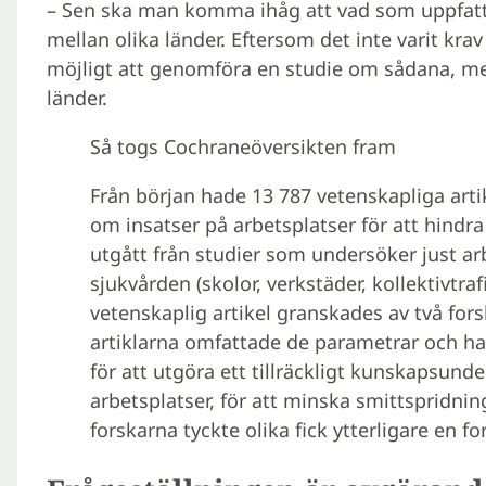
– Sen ska man komma ihåg att vad som uppfatta
mellan olika länder. Eftersom det inte varit kra
möjligt att genomföra en studie om sådana, me
länder.
Så togs Cochraneöversikten fram
Från början hade 13 787 vetenskapliga arti
om insatser på arbetsplatser för att hindr
utgått från studier som undersöker just ar
sjukvården (skolor, verkstäder, kollektivtra
vetenskaplig artikel granskades av två fo
artiklarna omfattade de parametrar och h
för att utgöra ett tillräckligt kunskapsunde
arbetsplatser, för att minska smittspridning
forskarna tyckte olika fick ytterligare en fo