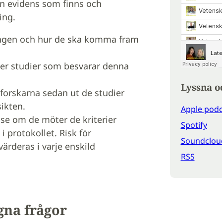
en evidens som finns och
ing.
ningen och hur de ska komma fram
fter studier som besvarar denna
Lyssna o
r forskarna sedan ut de studier
ikten.
Apple podc
 se om de möter de kriterier
Spotify
i protokollet. Risk för
Soundclou
ärderas i varje enskild
RSS
gna frågor