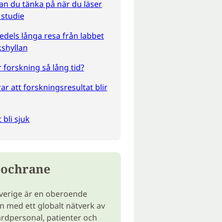
an du tänka på när du läser
 studie
edels långa resa från labbet
kshyllan
r forskning så lång tid?
ar att forskningsresultat blir
 bli sjuk
Cochrane
verige är en oberoende
n med ett globalt nätverk av
årdpersonal, patienter och