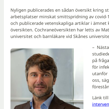
Nyligen publicerades en sådan översikt kring s
arbetsplatser minskat smittspridning av covi
och publicerade vetenskapliga artiklar i ämnet 
översikten. Cochraneöversikten har letts av Mat
universitet och barnläkare vid Skånes universit
– Nästa
studied
på fråg
för infe
utanför
oss, sä
förestå
Länk til
interven