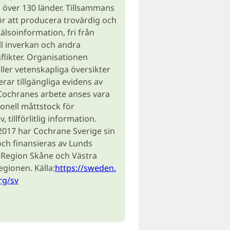
i över 130 länder. Tillsammans
ör att producera trovärdig och
hälsoinformation, fri från
l inverkan och andra
flikter. Organisationen
er vetenskapliga översikter
r tillgängliga evidens av
Cochranes arbete anses vara
ionell måttstock för
, tillförlitlig information.
017 har Cochrane Sverige sin
och finansieras av Lunds
, Region Skåne och Västra
gionen. Källa:
https://sweden.
rg/sv