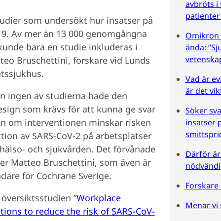
avbröts i 
patienter
tudier som undersökt hur insatser på
d-19. Av mer än 13 000 genomgångna
Omikron s
kunde bara en studie inkluderas i
ända: ”S
vetenska
teo Bruschettini, forskare vid Lunds
etssjukhus.
Vad är ev
är det vik
n ingen av studierna hade den
esign som krävs för att kunna ge svar
Söker svar
an om interventionen minskar risken
insatser 
smittspri
ktion av SARS-CoV-2 på arbetsplatser
 hälso- och sjukvården. Det förvånade
Därför är
ger Matteo Bruschettini, som även är
nödvändi
ndare för Cochrane Sverige.
Forskare 
l översiktsstudien ”
Workplace
Menar vi
tions to reduce the risk of SARS‐CoV‐