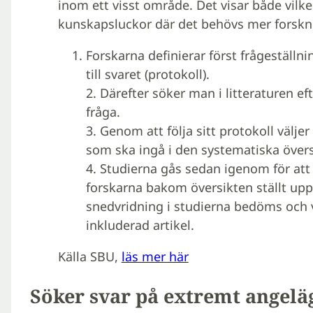
inom ett visst område. Det visar både vilk
kunskapsluckor där det behövs mer forskn
Forskarna definierar först frågeställ
till svaret (protokoll).
2. Därefter söker man i litteraturen e
fråga.
3. Genom att följa sitt protokoll välje
som ska ingå i den systematiska övers
4. Studierna gås sedan igenom för att
forskarna bakom översikten ställt upp 
snedvridning i studierna bedöms och v
inkluderad artikel.
Källa SBU,
läs mer här
Söker svar på extremt angelä