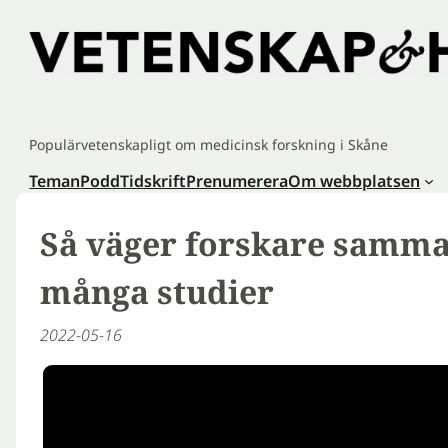
Hoppa
till
innehåll
Populärvetenskapligt om medicinsk forskning i Skåne
Teman
Podd
Tidskrift
Prenumerera
Om webbplatsen
Så väger forskare samman
många studier
2022-05-16