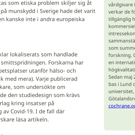
s som etiska problem skiljer sig åt
vårdgivare 
v på munskydd i Sverige hade det varit
verkar de f
n kanske inte i andra europeiska
tillgänglig 
kommersiel
intressekon
sammanställ
som summera
klar lokaliserats som handlade
forskning. 
a smittspridningen. Forskarna har
en internat
högkvalitativ
betsplatser utanför hälso- och
Sedan maj 2
fik med mera). Varje publicerad
bas i Lund 
rskare, som undersökte om
universitet
ade den studiedesign som krävs
Götalandsre
rlag kring insatser på
cochrane.o
 av Covid-19. I de fall där
rskare läsa artikeln.