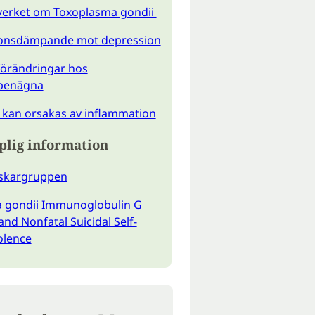
verket om Toxoplasma gondii
onsdämpande mot depression
förändringar hos
benägna
 kan orsakas av inflammation
plig information
orskargruppen
 gondii Immunoglobulin G
and Nonfatal Suicidal Self-
olence