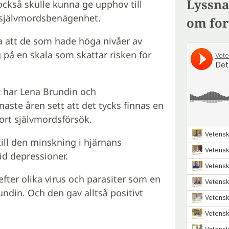
Lyssna
också skulle kunna ge upphov till
l självmordsbenägenhet.
om for
sa att de som hade höga nivåer av
å en skala som skattar risken för
 har Lena Brundin och
aste åren sett att det tycks finnas en
ort självmordsförsök.
ill den minskning i hjärnans
d depressioner.
efter olika virus och parasiter som en
undin. Och den gav alltså positivt