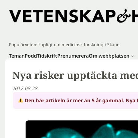
Hoppa
till
innehåll
Populärvetenskapligt om medicinsk forskning i Skåne
Teman
Podd
Tidskrift
Prenumerera
Om webbplatsen
Nya risker upptäckta med
2012-08-28
Den här artikeln är mer än 5 år gammal. Nya 