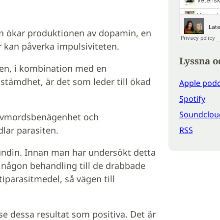
iten ökar produktionen av dopamin, en
 kan påverka impulsiviteten.
Lyssna o
eten, i kombination med en
tämdhet, är det som leder till ökad
Apple podc
Spotify
Soundclou
älvmordsbenägenhet och
lar parasiten.
RSS
rundin. Innan man har undersökt detta
 någon behandling till de drabbade
iparasitmedel, så vägen till
n se dessa resultat som positiva. Det är