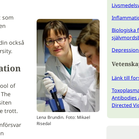
Livsmedels
t som
Inflammati
en
Biologiska 
självmords
din också
Depression
sity.
Vetenska
ation
Länk till f
ool of
Toxoplasma
 The
Antibodies 
siten
Directed Vi
 trott.
Lena Brundin. Foto: Mikael
Risedal
nförsvar
en