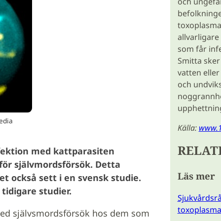
och ungefä
befolkninge
toxoplasmain
allvarligar
som får inf
Smitta sker
vatten eller
och undvik
noggrannhe
upphettning
edia
Källa:
www.1
RELAT
fektion med kattparasiten
för självmordsförsök. Detta
Läs mer
t också sett i en svensk studie.
tidigare studier.
Sjukvårdsr
toxoplasma
e med självsmordsförsök hos dem som