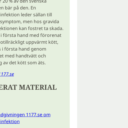
r 20 % av den svenska
n bär på den. En
fektion leder sällan till
e symptom, men hos gravida
ektionen kan fostret ta skada.
 i första hand med förorenat
 otillräckligt uppvärmt kött,
s i första hand genom
t med handtvätt och
 av det kött som äts.
177.se
ERAT MATERIAL
ådgivningen 1177.se om
infektion