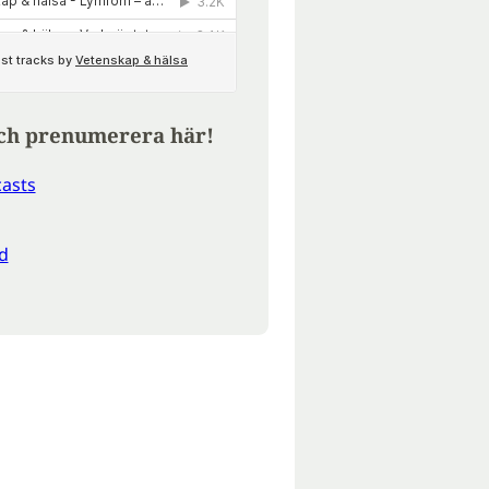
ch prenumerera här!
asts
d