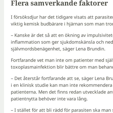
Flera samverkande faktorer
I försöksdjur har det tidigare visats att paras
viktig kemisk budbärare i hjärnan som man tror
– Kanske är det så att en ökning av impulsivit
inflammation som ger sjukdomskänsla och neds
självmordsbenägenhet, säger Lena Brundin.
Fortfarande vet man inte om patienter med sj
toxoplasmainfektion blir bättre om man behand
– Det återstår fortfarande att se, säger Lena B
i en klinisk studie kan man inte rekommendera
patienterna. Men det finns redan utvecklade ant
patientnytta behöver inte vara lång.
– I stället för att bli rädd för parasiten ska ma