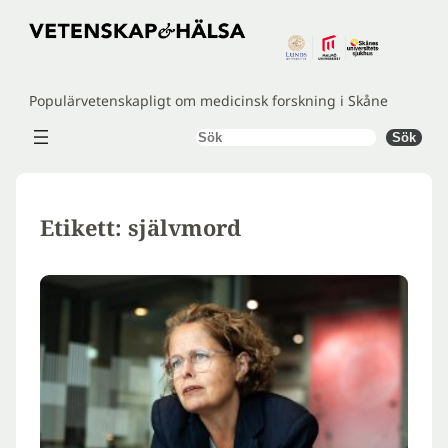
Hoppa
till
innehåll
Populärvetenskapligt om medicinsk forskning i Skåne
Sök
Sök
Etikett:
självmord