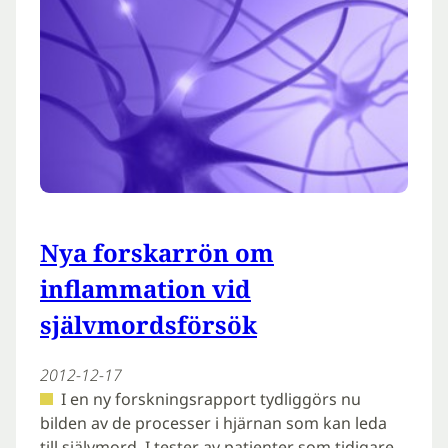
Nya forskarrön om
inflammation vid
självmordsförsök
2012-12-17
I en ny forskningsrapport tydliggörs nu
bilden av de processer i hjärnan som kan leda
till självmord. I tester av patienter som tidigare