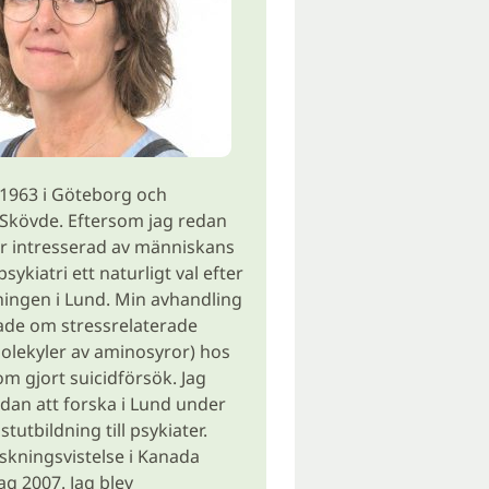
 1963 i Göteborg och
Skövde. Eftersom jag redan
r intresserad av människans
psykiatri ett naturligt val efter
ningen i Lund. Min avhandling
ade om stressrelaterade
olekyler av aminosyror) hos
om gjort suicidförsök. Jag
edan att forska i Lund under
stutbildning till psykiater.
rskningsvistelse i Kanada
ag 2007. Jag blev