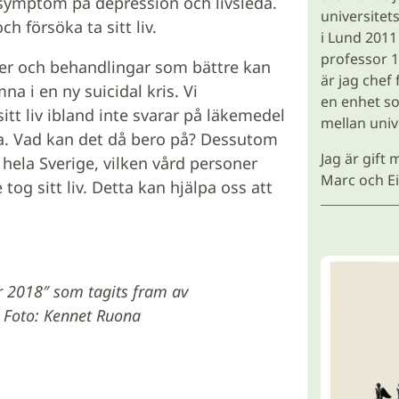
 symptom på depression och livsleda.
universitet
h försöka ta sitt liv.
i Lund 2011
professor 1
r och behandlingar som bättre kan
är jag chef
a i en ny suicidal kris. Vi
en enhet s
tt liv ibland inte svarar på läkemedel
mellan univ
. Vad kan det då bero på? Dessutom
Jag är gift
hela Sverige, vilken vård personer
Marc och Ei
 tog sitt liv. Detta kan hjälpa oss att
r 2018″ som tagits fram av
 Foto: Kennet Ruona