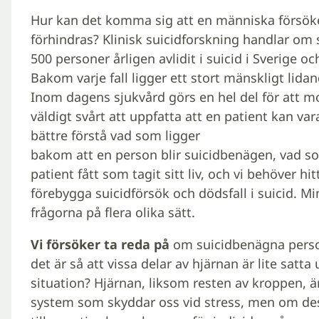
Hur kan det komma sig att en människa försöker 
förhindras? Klinisk suicidforskning handlar om s
500 personer årligen avlidit i suicid i Sverige oc
Bakom varje fall ligger ett stort mänskligt lidan
Inom dagens sjukvård görs en hel del för att m
väldigt svårt att uppfatta att en patient kan vara
bättre förstå vad som ligger
bakom att en person blir suicidbenägen, vad s
patient fått som tagit sitt liv, och vi behöver hi
förebygga suicidförsök och dödsfall i suicid. M
frågorna på flera olika sätt.
Vi försöker ta reda på
om suicidbenägna person
det är så att vissa delar av hjärnan är lite satt
situation? Hjärnan, liksom resten av kroppen, 
system som skyddar oss vid stress, men om dess