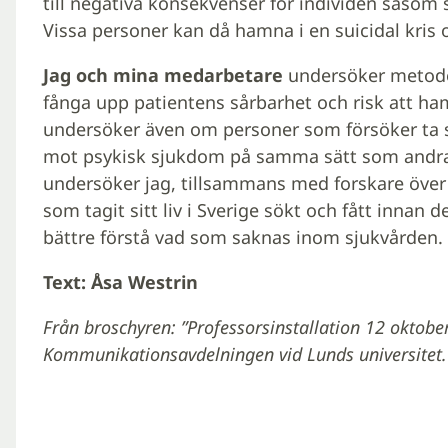
till negativa konsekvenser för individen såsom
Vissa personer kan då hamna i en suicidal kris oc
Jag och mina medarbetare
undersöker metode
fånga upp patientens sårbarhet och risk att hamn
undersöker även om personer som försöker ta si
mot psykisk sjukdom på samma sätt som andra
undersöker jag, tillsammans med forskare över 
som tagit sitt liv i Sverige sökt och fått innan de
bättre förstå vad som saknas inom sjukvården.
Text: Åsa Westrin
Från broschyren: ”Professorsinstallation 12 oktobe
Kommunikationsavdelningen vid Lunds universitet.