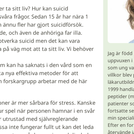
ta sitt liv? Hur kan suicid
våra frågor. Sedan 15 år har nära 1
h ännu fler har gjort suicidförsök.
de, och även de anhöriga far illa.
otverka suicid men det kan vara
 på väg mot att ta sitt liv. Vi behöver
Jag är född
uppvuxen i 
om kan ha saknats i den vård som en
som ung va
tta nya effektiva metoder för att
villkor blev 
in forskargrupp arbetar med de här
läkarutbild
1999 handl
peptider (m
er är mer sårbara för stress. Kanske
patienter s
a ur spel när personen hamnar i en svår
fortsatte s
min speciali
är utrustad med självreglerande
Efter en fo
a inte fungerar fullt ut kan det leda
återvände j