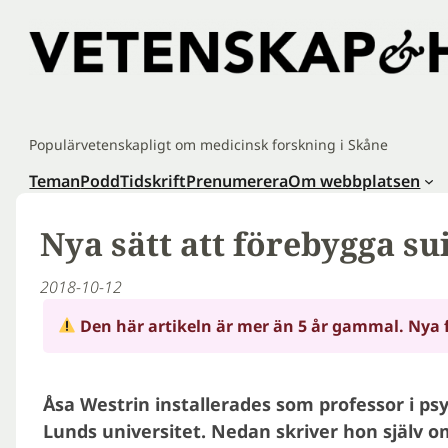
Hoppa
till
innehåll
Populärvetenskapligt om medicinsk forskning i Skåne
Teman
Podd
Tidskrift
Prenumerera
Om webbplatsen
Nya sätt att förebygga su
2018-10-12
Den här artikeln är mer än 5 år gammal. Nya 
Åsa Westrin installerades som professor i psy
Lunds universitet. Nedan skriver hon själv o