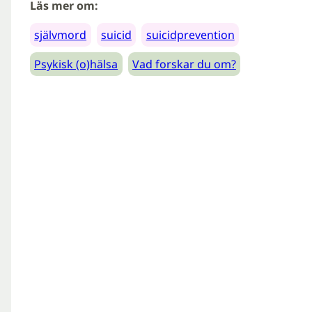
Läs mer om:
självmord
suicid
suicidprevention
Psykisk (o)hälsa
Vad forskar du om?