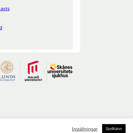
asts
d
Inställningar
Godkänn