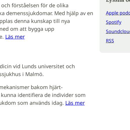
ch förståelsen för de olika
Apple podc
ka demenssjukdomar. Med hjälp av en
pplas denna kunskap till nya
Spotify
 med om att bygga upp
Soundclou
e.
Läs mer
RSS
dicin vid Lunds universitet och
tssjukhus i Malmö.
smekanismer bakom hjärt-
kunna identifiera de individer som
sjukdom som används idag.
Läs mer