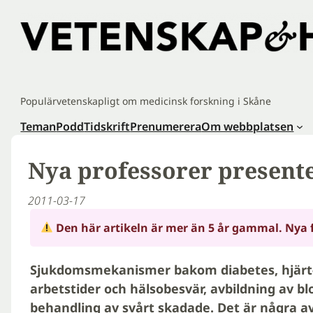
Hoppa
till
innehåll
Populärvetenskapligt om medicinsk forskning i Skåne
Teman
Podd
Tidskrift
Prenumerera
Om webbplatsen
Nya professorer presente
2011-03-17
Den här artikeln är mer än 5 år gammal. Nya 
Sjukdomsmekanismer bakom diabetes, hjärt
arbetstider och hälsobesvär, avbildning av bl
behandling av svårt skadade.
Det är några a