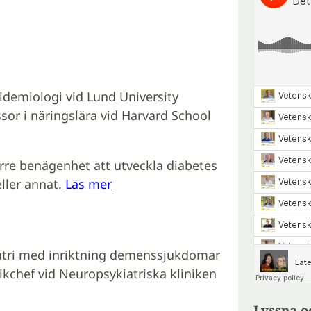
pidemiologi vid Lund University
or i näringslära vid Harvard School
örre benägenhet att utveckla diabetes
ller annat.
Läs mer
iatri med inriktning demenssjukdomar
ikchef vid Neuropsykiatriska kliniken
Lyssna o