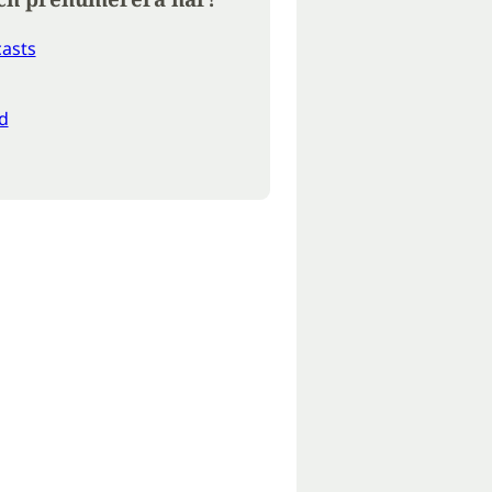
asts
d