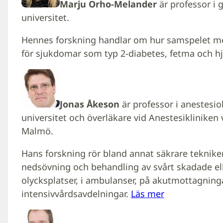
Marju Orho-Melander
är professor i 
universitet.
Hennes forskning handlar om hur samspelet mel
för sjukdomar som typ 2-diabetes, fetma och h
Jonas Åkeson
är professor i anestesio
universitet och överläkare vid Anestesikliniken 
Malmö.
Hans forskning rör bland annat säkrare tekniker
nedsövning och behandling av svårt skadade elle
olycksplatser, i ambulanser, på akutmottagninga
intensivvårdsavdelningar.
Läs mer