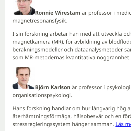
Ronnie Wirestam
är professor i medici
magnetresonansfysik.
I sin forskning arbetar han med att utveckla o
magnetkamera (MR), för avbildning av blodflöde
beräkningsmodeller och dataanalysmetoder samt 
som MR-metodernas kvantitativa noggrannhet
Björn Karlson
är professor i psykolog
organisationspsykologi.
Hans forskning handlar om hur långvarig hög ar
återhämtningsförmåga, hälsobesvär och en förä
stressregleringssystem hänger samman.
Läs m