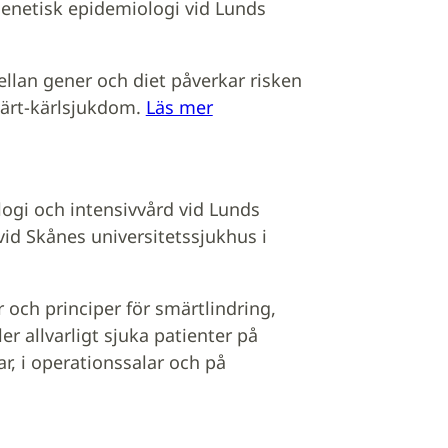
genetisk epidemiologi vid Lunds
lan gener och diet påverkar risken
järt-kärlsjukdom.
Läs mer
logi och intensivvård vid Lunds
vid Skånes universitetssjukhus i
 och principer för smärtlindring,
r allvarligt sjuka patienter på
r, i operationssalar och på