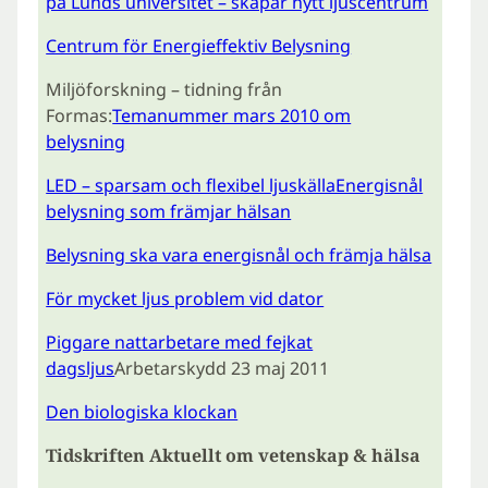
på Lunds universitet – skapar nytt ljuscentrum
Centrum för Energieffektiv Belysning
Miljöforskning – tidning från
Formas:
Temanummer mars 2010 om
belysning
LED – sparsam och flexibel ljuskällaEnergisnål
belysning som främjar hälsan
Belysning ska vara energisnål och främja hälsa
För mycket ljus problem vid dator
Piggare nattarbetare med fejkat
dagsljus
Arbetarskydd 23 maj 2011
Den biologiska klockan
Tidskriften Aktuellt om vetenskap & hälsa