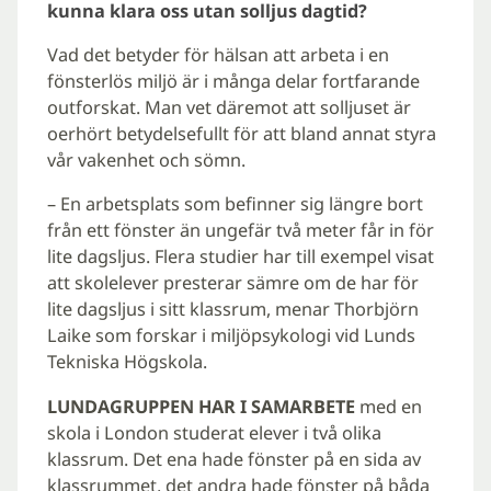
kunna klara oss utan solljus dagtid?
Vad det betyder för hälsan att arbeta i en
fönsterlös miljö är i många delar fortfarande
outforskat. Man vet däremot att solljuset är
oerhört betydelsefullt för att bland annat styra
vår vakenhet och sömn.
– En arbetsplats som befinner sig längre bort
från ett fönster än ungefär två meter får in för
lite dagsljus. Flera studier har till exempel visat
att skolelever presterar sämre om de har för
lite dagsljus i sitt klassrum, menar Thorbjörn
Laike som forskar i miljöpsykologi vid Lunds
Tekniska Högskola.
LUNDAGRUPPEN HAR I SAMARBETE
med en
skola i London studerat elever i två olika
klassrum. Det ena hade fönster på en sida av
klassrummet, det andra hade fönster på båda