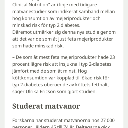
Clinical Nutrition” är i linje med tidigare
matvanestudier som indikerat samband mellan
hög konsumtion av mejeriprodukter och
minskad risk för typ 2 diabetes.
Däremot utmärker sig denna nya studie genom
att det var de som åt just feta mejeriprodukter
som hade minskad risk.
– De som åt mest feta mejeriprodukter hade 23
procent lägre risk att insjukna i typ 2-diabetes
jämfört med de som åt minst. Hög
köttkonsumtion var kopplad till ökad risk för
typ 2-diabetes oberoende av köttets fetthalt,
säger Ulrika Ericson som gjort studien.
Studerat matvanor
Forskarna har studerat matvanorna hos 27 000
personer i åldern 45 till 74 år. Deltagarna gick