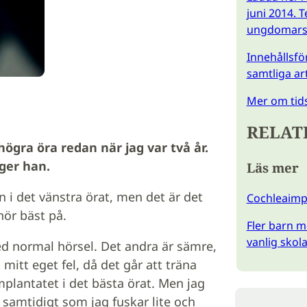
juni 2014. 
ungdomars 
Innehållsför
samtliga ar
Mer om tids
RELAT
högra öra redan när jag var två år.
äger han.
Läs mer
 i det vänstra örat, men det är det
Cochleaimpl
ör bäst på.
Fler barn m
vanlig skol
ed normal hörsel. Det andra är sämre,
mitt eget fel, då det går att träna
mplantatet i det bästa örat. Men jag
, samtidigt som jag fuskar lite och