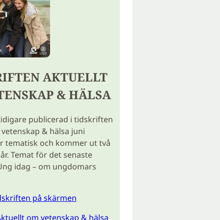
RIFTEN AKTUELLT
TENSKAP & HÄLSA
tidigare publicerad i tidskriften
 vetenskap & hälsa juni
r tematisk och kommer ut två
år. Temat för det senaste
Ung idag – om ungdomars
idskriften på skärmen
ktuellt om vetenskap & hälsa