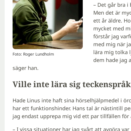
– Det går bra i
Men det är myc
ett år äldre. H
mycket med mig
förstår jag varf
med mig när jag
lära mig tolka 
Foto: Roger Lundholm
dem hade jag al
säger han.
Ville inte lära sig teckenspråk
Hade Linus inte haft sina hörselhjälpmedel i ö
har ett funktionshinder. Hans tal är nästintill 
jag endast upprepa mig vid ett par tillfällen för
– I vissa situationer har jag svårt att avgöra v