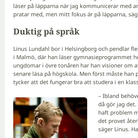
läser på läpparna när jag kommunicerar med and
pratar med, men mitt fokus är på läpparna, säg
Duktig på språk
Linus Lundahl bor i Helsingborg och pendlar fle
i Malmö, där han läser gymnasieprogrammet hot
ungdomar i övre tonåren har han visioner om att
senare läsa på högskola. Men först måste han p
tycker att det fungerar bra att studera i en k
– Ibland behöv
då gör jag det.
haft problem m
det provet åte
säger Linus. Ha