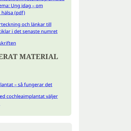
Tema: Ung idag – om
hälsa (pdf)
teckning och länkar till
tiklar i det senaste numret
kriften
ERAT MATERIAL
antat – så fungerar det
ed cochleaimplantat väljer
a