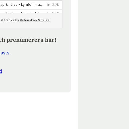
ch prenumerera här!
asts
d