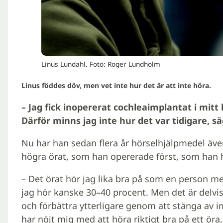
Linus Lundahl. Foto: Roger Lundholm
Linus föddes döv, men vet inte hur det är att inte höra.
– Jag fick inopererat cochleaimplantat i mitt 
Därför minns jag inte hur det var tidigare, s
Nu har han sedan flera år hörselhjälpmedel även
högra örat, som han opererade först, som han h
– Det örat hör jag lika bra på som en person m
jag hör kanske 30–40 procent. Men det är delvis 
och förbättra ytterligare genom att stänga av i
har nöjt mig med att höra riktigt bra på ett öra