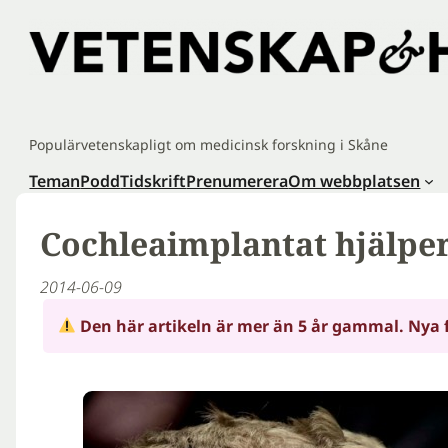
Hoppa
till
innehåll
Populärvetenskapligt om medicinsk forskning i Skåne
Teman
Podd
Tidskrift
Prenumerera
Om webbplatsen
Cochleaimplantat hjälper
2014-06-09
Den här artikeln är mer än 5 år gammal. Nya 