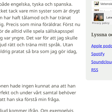
 både engelska, tyska och spanska.
ket tack vare min syster som är drygt
on har haft tålamod och har tränat
. Precis som mina föräldrar. Först nu
ör de alltid ville spela sällskapsspel
Lyssna o
 var yngre. Det var för att jag skulle
ljud rätt och träna mitt språk. Utan
Apple podc
drig pratat så bra som jag gör idag,
Spotify
Soundclou
RSS
ronen hade ingen kunnat ana att han
perfekt och under vårt samtal behöver
 att han ska förstå min fråga.
ar ljud kommer ifrån. Om exempelvis