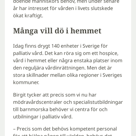
döende människors behov, men under senare
år har intresset för vården i livets slutskede
ökat kraftigt.
Många vill dö i hemmet
Idag finns drygt 140 enheter i Sverige för
palliativ vård. Det kan röra sig om ett hospice,
vård i hemmet eller några enstaka platser inom
den reguljära vårdinrättningen. Men det är
stora skillnader mellan olika regioner i Sveriges
kommuner.
Birgit tycker att precis som vi nu har
mödravårdscentraler och specialistutbildningar
till barnmorska behöver vi centra för och
utbilningar i palliativ vård.
– Precis som det behövs kompetent personal
för att hjälpa någon till världen, behövs det