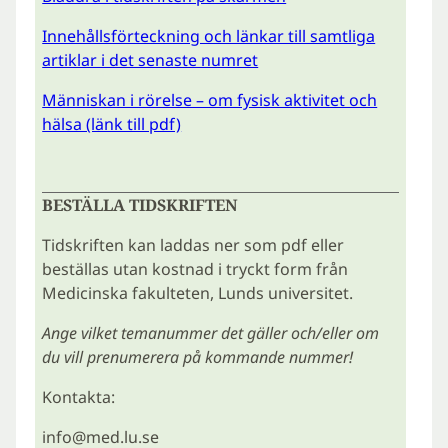
Innehållsförteckning och länkar till samtliga
artiklar i det senaste numret
Människan i rörelse – om fysisk aktivitet och
hälsa (länk till pdf)
BESTÄLLA TIDSKRIFTEN
Tidskriften kan laddas ner som pdf eller
beställas utan kostnad i tryckt form från
Medicinska fakulteten, Lunds universitet.
Ange vilket temanummer det gäller och/eller om
du vill prenumerera på kommande nummer!
Kontakta:
info@med.lu.se