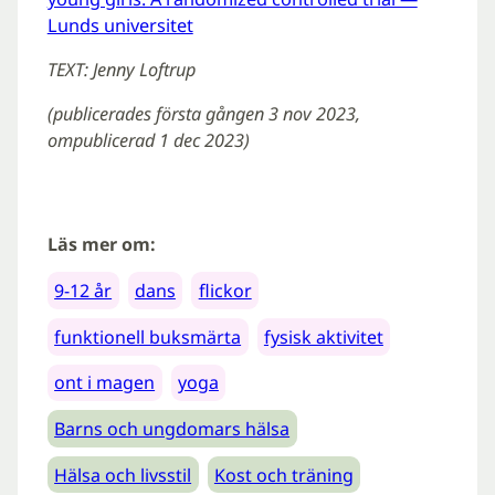
Lunds universitet
TEXT: Jenny Loftrup
(publicerades första gången 3 nov 2023,
ompublicerad 1 dec 2023)
Läs mer om:
9-12 år
dans
flickor
funktionell buksmärta
fysisk aktivitet
ont i magen
yoga
Barns och ungdomars hälsa
Hälsa och livsstil
Kost och träning