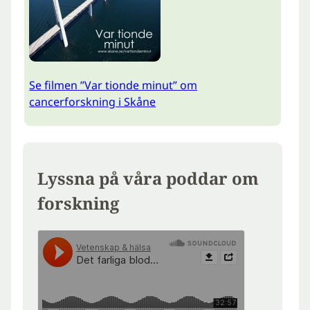
Se filmen ”Var tionde minut” om
cancerforskning i Skåne
Lyssna på våra poddar om
forskning