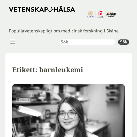
Hoppa
till
innehåll
Populärvetenskapligt om medicinsk forskning i Skåne
Sök
Sök
Etikett:
barnleukemi