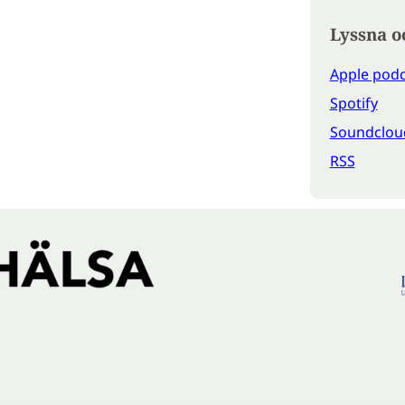
Lyssna o
Apple podc
Spotify
Soundclou
RSS