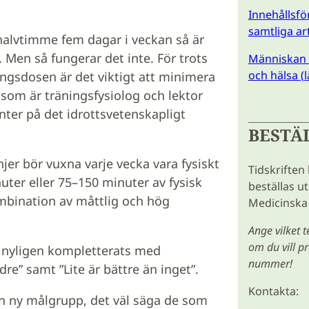
Innehållsför
samtliga ar
 halvtimme fem dagar i veckan så är
 Men så fungerar det inte. För trots
Människan i
och hälsa (l
ngsdosen är det viktigt att minimera
 som är träningsfysiolog och lektor
nter på det idrottsvetenskapligt
BESTÄ
er bör vuxna varje vecka vara fysiskt
Tidskriften
uter eller 75–150 minuter av fysisk
beställas u
kombination av måttlig och hög
Medicinska 
Ange vilket 
om du vill 
d nyligen kompletterats med
nummer!
e” samt ”Lite är bättre än inget”.
Kontakta:
n ny målgrupp, det väl säga de som