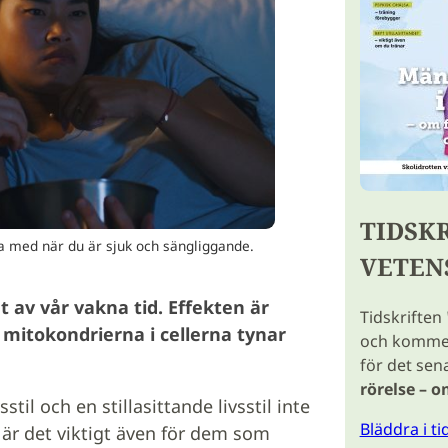
TIDSK
ra med när du är sjuk och sängliggande.
VETEN
nt av vår vakna tid. Effekten är
Tidskriften
 mitokondrierna i cellerna tynar
och kommer 
för det sen
rörelse – o
sstil och en stillasittande livsstil inte
Bläddra i t
 är det viktigt även för dem som