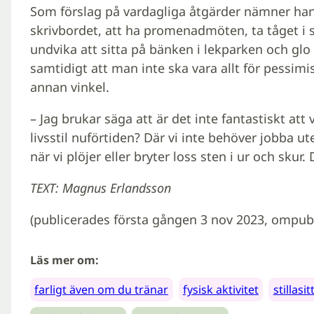
Som förslag på vardagliga åtgärder nämner han att
skrivbordet, att ha promenadmöten, ta tåget i stä
undvika att sitta på bänken i lekparken och gl
samtidigt att man inte ska vara allt för pessimis
annan vinkel.
– Jag brukar säga att är det inte fantastiskt att v
livsstil nuförtiden? Där vi inte behöver jobba u
när vi plöjer eller bryter loss sten i ur och sku
TEXT: Magnus Erlandsson
(publicerades första gången 3 nov 2023, ompub
Läs mer om:
farligt även om du tränar
fysisk aktivitet
stillasi