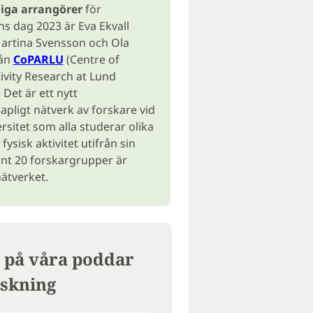
iga arrangörer
för
s dag 2023 är Eva Ekvall
artina Svensson och Ola
rån
CoPARLU
(Centre of
tivity Research at Lund
. Det är ett nytt
apligt nätverk av forskare vid
rsitet som alla studerar olika
fysisk aktivitet utifrån sin
unt 20 forskargrupper är
nätverket.
 på våra poddar
skning