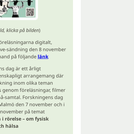
ild, klicka på bilden
)
öreläsningarna digitalt,
live-sändning den 8 november
erhand på följande
länk
s dag är ett årligt
enskapligt arrangemang där
skning inom olika teman
 genom föreläsningar, filmer
på-samtal. Forskningens dag
 Malmö den 7 november och i
 november på temat
i rörelse – om fysisk
ch hälsa