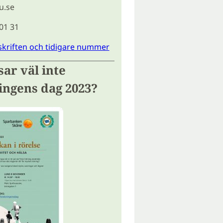
u.se
 01 31
skriften och tidigare nummer
ar väl inte
ingens dag 2023?