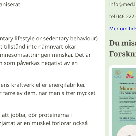
aniserat.
info@med.l
tel 046-222
Mer om tid
ntary lifestyle or sedentary behaviour)
Du miss
et tillstånd inte nämnvärt ökar
Forskn
tt ämnesomsättningen minskar. Det är
pen som påverkas negativt av en
ens kraftverk eller energifabriker.
ir färre av dem, när man sitter mycket
tt jobba, dör proteinerna i
hjärtat är en muskel förlorar också