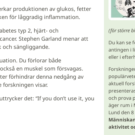
erkar produktionen av glukos, fetter
ken för låggradig inflammation.
abetes typ 2, hjärt- och
(för större b
 cancer. Stephen Garland menar att
Du kan se f
uk och sängliggande.
antingen i 
eller i eft
tuation. Du förlorar både
 också en muskel som försvagas.
Forskningen
populärvet
teter förhindrar denna nedgång av
aktuell for
 forskningen visar.
presenteras
och prova 
trycker det: “If you don’t use it, you
äger rum i
Lund den 8
Människan 
aktivitet o