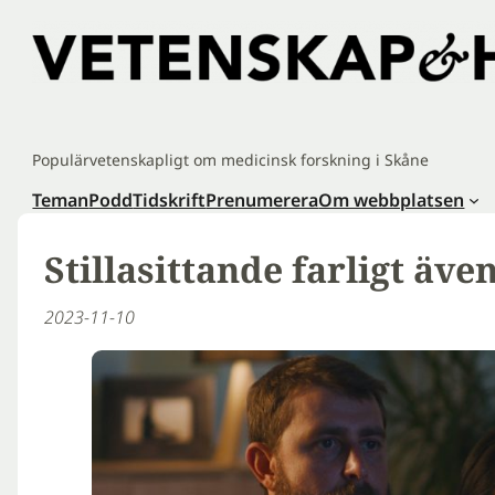
Hoppa
till
innehåll
Populärvetenskapligt om medicinsk forskning i Skåne
Teman
Podd
Tidskrift
Prenumerera
Om webbplatsen
Stillasittande farligt äv
2023-11-10