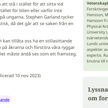
Vetenskapl
 stå i stället för att sitta vid
Forskningen
llet för bilen eller varför inte
Hansson, M
o på ungarna. Stephen Garland tycker
Hansson f
tisk, då det går att se saken från en
Physical Ac
University )
tvärvetensk
i kan tillåta oss ha en stillasittande
Lunds unive
te på åkrarna och förstöra våra ryggar
aspekter av 
r. Det måste ändå ses som ett framsteg.
expertis. R
knutna till 
licerad 10 nov 2023)
Lyssna
om for
ttande