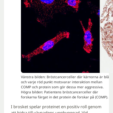
Vänstra bilden: Bröstcancerceller där kärnorna är blå
och varje röd punkt motsvarar interaktion mellan
COMP och protein som gör dessa mer aggressiva.
Högra bilden: Patientens bröstcancerceller där
forskarna färgat in det protein de forskar på (COMP).
I brosket spelar proteinet en positiv roll genom
att bidra till vävnadens uppbyggnad. Vid