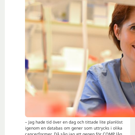
– Jag hade tid över en dag och tittade lite planlöst
igenom en databas om gener som uttrycks i olika
cancerformer. Då såg jag att genen för COMP låg