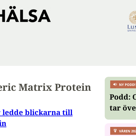
eric Matrix Protein
NY PODD!
Podd: 
tar öv
ledde blickarna till
in
VÅREN 20