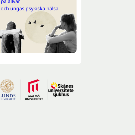
på allvar
 och ungas psykiska hälsa