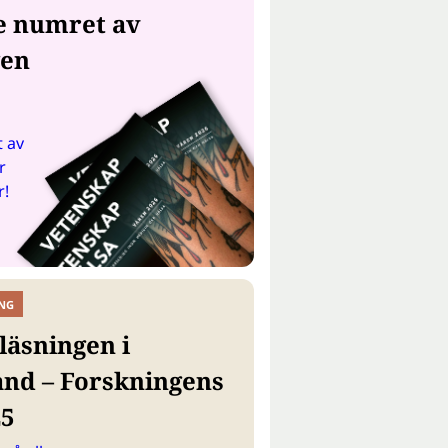
e numret av
gen
 av
r
r!
NG
läsningen i
and – Forskningens
25