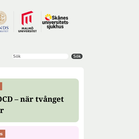
Sök
Sök
OCD – när tvånget
er
26