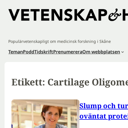
Hoppa
till
innehåll
Populärvetenskapligt om medicinsk forskning i Skåne
Teman
Podd
Tidskrift
Prenumerera
Om webbplatsen
Etikett:
Cartilage Oligom
Slump och tur 
oväntat prote