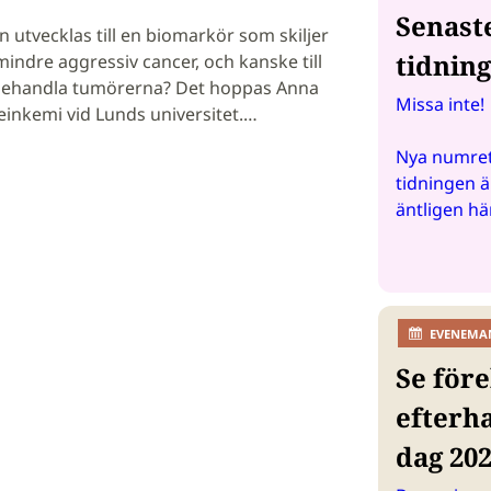
Senast
n utvecklas till en biomarkör som skiljer
tidnin
indre aggressiv cancer, och kanske till
t behandla tumörerna? Det hoppas Anna
Missa inte!
einkemi vid Lunds universitet.…
Nya numret
tidningen ä
äntligen hä
EVENEMA
Se före
efterh
dag 20