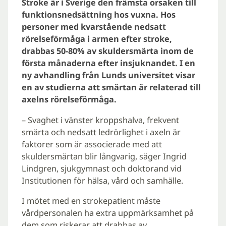
Stroke är i Sverige den främsta orsaken till
funktionsnedsättning hos vuxna. Hos
personer med kvarstående nedsatt
rörelseförmåga i armen efter stroke,
drabbas 50-80% av skuldersmärta inom de
första månaderna efter insjuknandet. I en
ny avhandling från Lunds universitet visar
en av studierna att smärtan är relaterad till
axelns rörelseförmåga.
– Svaghet i vänster kroppshalva, frekvent
smärta och nedsatt ledrörlighet i axeln är
faktorer som är associerade med att
skuldersmärtan blir långvarig, säger Ingrid
Lindgren, sjukgymnast och doktorand vid
Institutionen för hälsa, vård och samhälle.
I mötet med en strokepatient måste
vårdpersonalen ha extra uppmärksamhet på
dem som riskerar att drabbas av