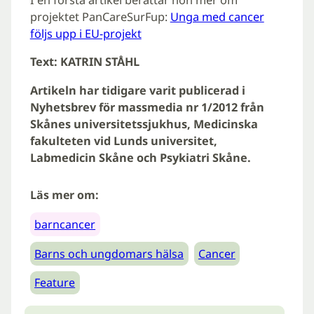
I en första artikel berättar hon mer om
projektet PanCareSurFup:
Unga med cancer
följs upp i EU-projekt
Text: KATRIN STÅHL
Artikeln har tidigare varit publicerad i
Nyhetsbrev för massmedia nr 1/2012 från
Skånes universitetssjukhus, Medicinska
fakulteten vid Lunds universitet,
Labmedicin Skåne och Psykiatri Skåne.
Läs mer om:
barncancer
Barns och ungdomars hälsa
Cancer
Feature