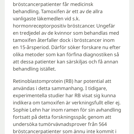
bröstcancerpatienter får medicinsk
behandling. Tamoxifen är ett av de allra
vanligaste läkemedlen vid s.k.
hormonreceptorpositiv bröstcancer. Ungefär
en tredjedel av de kvinnor som behandlas med
tamoxifen återfaller dock i bröstcancer inom
en 15-årsperiod. Därför söker forskare nu efter
olika metoder som kan förfina diagnostiken så
att dessa patienter kan särskiljas och få annan
behandling istället.
Retinoblastomprotein (RB) har potential att
användas i detta sammanhang. I tidigare,
experimentella studier har RB visat sig kunna
indikera om tamoxifen är verkningsfullt eller ej.
Sophie Lehn har inom ramen för sin avhandling
fortsatt på detta forskningsspår, genom att
undersöka tumörvävnadsprover från 564
bröstcancerpatienter som ännu inte kommit i