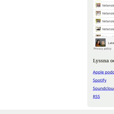
Lyssna o
Apple podc
Spotify
Soundclou
RSS