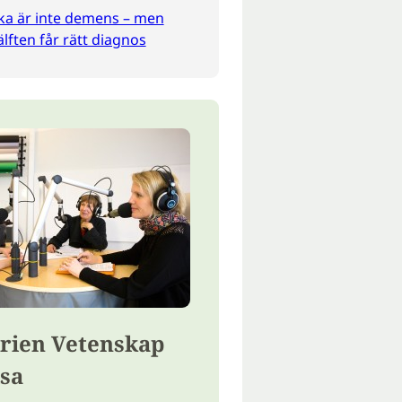
ka är inte demens – men
lften får rätt diagnos
rien Vetenskap
lsa