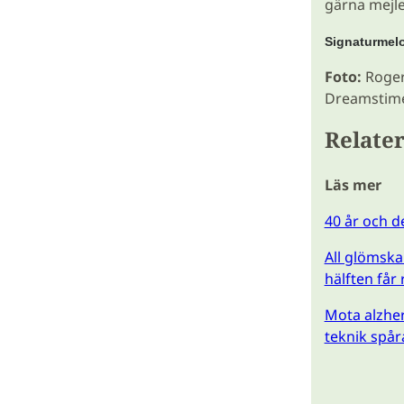
gärna mejl
Signaturmelo
Foto:
Roger
Dreamstim
Relater
Läs mer
40 år och 
All glömska
hälften får
Mota alzher
teknik spår