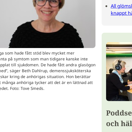
All glöms
knappt hä
ga som hade fått stöd blev mycket mer
nta på symtom som man tidigare kanske inte
pplat till sjukdomen. De hade fått andra glasögon
med”, säger Beth Dahlrup, demenssjuksköterska
skar kring de anhörigas situation. Hon berättar
t många anhöriga tycker att det är en lättnad att
edet. Foto: Tove Smeds.
Poddse
och hä