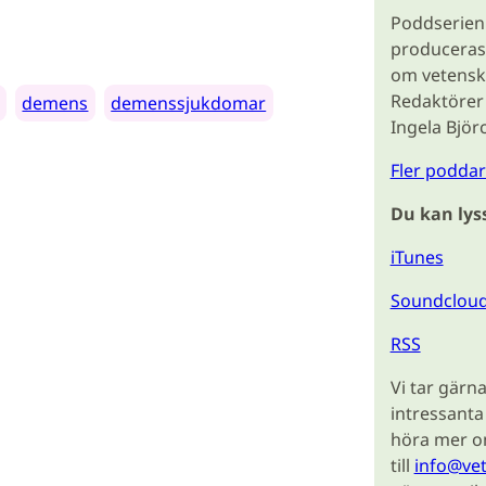
Poddserien
produceras 
om vetensk
Redaktörer 
demens
demenssjukdomar
Ingela Björ
Fler poddar 
Du kan lys
iTunes
Soundclou
RSS
Vi tar gärn
intressanta
höra mer om
till
info@ve