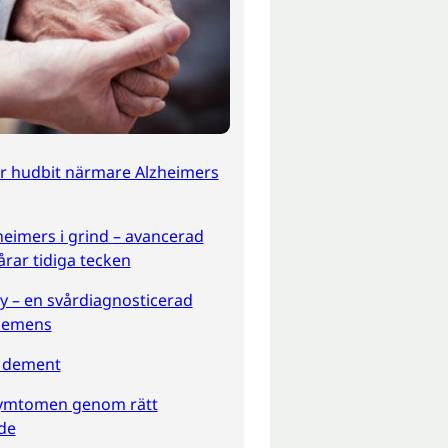
ör hudbit närmare Alzheimers
eimers i grind – avancerad
årar tidiga tecken
 – en svårdiagnosticerad
demens
h dement
symtomen genom rätt
de