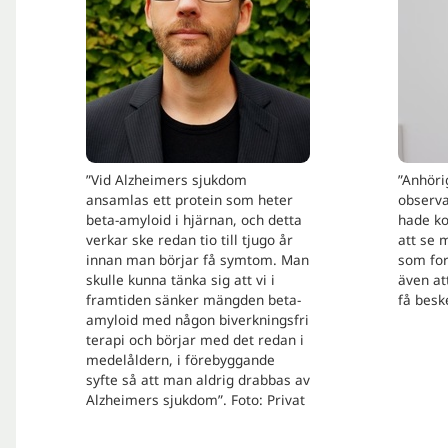
”Vid Alzheimers sjukdom
”Anhöri
ansamlas ett protein som heter
observa
beta-amyloid i hjärnan, och detta
hade ko
verkar ske redan tio till tjugo år
att se 
innan man börjar få symtom. Man
som for
skulle kunna tänka sig att vi i
även at
framtiden sänker mängden beta-
få besk
amyloid med någon biverkningsfri
terapi och börjar med det redan i
medelåldern, i förebyggande
syfte så att man aldrig drabbas av
Alzheimers sjukdom”. Foto: Privat