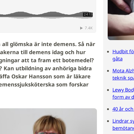
 all glömska är inte demens. Så när
Hudbit f
sakerna till demens idag och hur
gåta
gningar att ta fram ett botemedel?
 Kan utbildning av anhöriga bidra
Mota Alzh
räffa Oskar Hansson som är läkare
teknik sp
demenssjuksköterska som forskar
Lewy Body
form av 
40 år oc
Lindrar 
bemötan