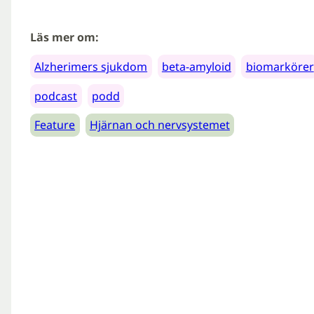
Läs mer om:
Alzherimers sjukdom
beta-amyloid
biomarkörer
podcast
podd
Feature
Hjärnan och nervsystemet