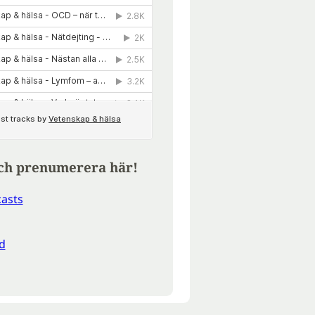
ch prenumerera här!
asts
d