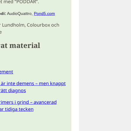
et med ”PODDAR”.
di:
AudioQuattro,
Pond5.com
 Lundholm, Colourbox och
e
at material
dement
 är inte demens – men knappt
 rätt diagnos
imers i grind – avancerad
ar tidiga tecken