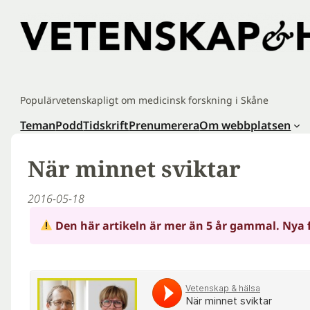
Hoppa
till
innehåll
Populärvetenskapligt om medicinsk forskning i Skåne
Teman
Podd
Tidskrift
Prenumerera
Om webbplatsen
När minnet sviktar
2016-05-18
Den här artikeln är mer än 5 år gammal. Nya 