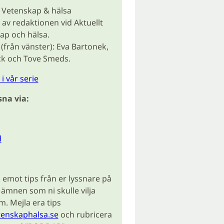
 Vetenskap & hälsa
av redaktionen vid Aktuellt
ap och hälsa.
(från vänster): Eva Bartonek,
ck och Tove Smeds.
i vår serie
sna via:
d
a emot tips från er lyssnare på
 ämnen som ni skulle vilja
. Mejla era tips
tenskaphalsa.se
och rubricera