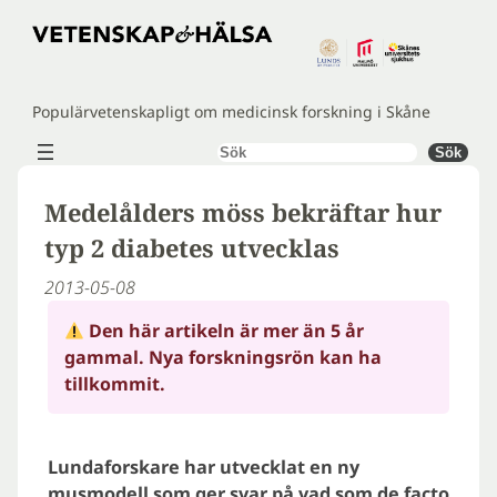
Hoppa
till
innehåll
Populärvetenskapligt om medicinsk forskning i Skåne
Sök
Sök
Medelålders möss bekräftar hur
typ 2 diabetes utvecklas
2013-05-08
Den här artikeln är mer än 5 år
gammal. Nya forskningsrön kan ha
tillkommit.
Lundaforskare har utvecklat en ny
musmodell som ger svar på vad som de facto