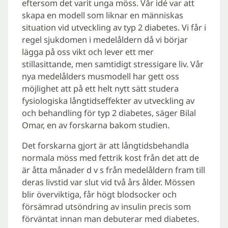
eftersom det varit unga möss. Vår idé var att
skapa en modell som liknar en människas
situation vid utveckling av typ 2 diabetes. Vi får i
regel sjukdomen i medelåldern då vi börjar
lägga på oss vikt och lever ett mer
stillasittande, men samtidigt stressigare liv. Vår
nya medelålders musmodell har gett oss
möjlighet att på ett helt nytt sätt studera
fysiologiska långtidseffekter av utveckling av
och behandling för typ 2 diabetes, säger Bilal
Omar, en av forskarna bakom studien.
Det forskarna gjort är att långtidsbehandla
normala möss med fettrik kost från det att de
är åtta månader d v s från medelåldern fram till
deras livstid var slut vid två års ålder. Mössen
blir överviktiga, får högt blodsocker och
försämrad utsöndring av insulin precis som
förväntat innan man debuterar med diabetes.