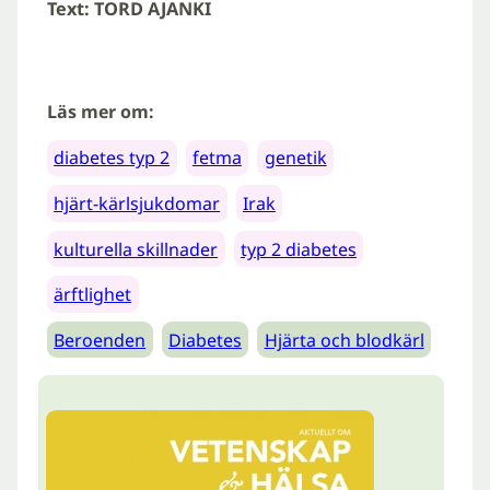
Text: TORD AJANKI
Läs mer om:
diabetes typ 2
fetma
genetik
hjärt-kärlsjukdomar
Irak
kulturella skillnader
typ 2 diabetes
ärftlighet
Beroenden
Diabetes
Hjärta och blodkärl