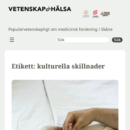
Hoppa
till
innehåll
Populärvetenskapligt om medicinsk forskning i Skåne
Sök
Sök
Etikett:
kulturella skillnader