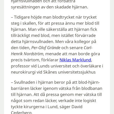
hjärnsvullnaden och att förbättra
syresättningen av den skadade hjärnan.
– Tidigare höjde man blodtrycket när trycket
steg i skallen, för att pressa ännu mer blod till
hjärnan. Man ville säkerställa att hjärnan fick
tillräckligt med blod, men istället förvärrade
detta hjärnsvullnaden. Men våra kollegor på
den tiden,
Per-Olof Grände
och senare
Carl-
Henrik Nordström,
menade att man borde göra
precis tvärtom, förklarar
Niklas Marklund
,
professor vid Lunds universitet och överläkare i
neurokirurgi vid Skånes universitetssjukhus
– Svullnaden i hjärnan beror på att blod-hjärn-
barriären läcker igenom vätska från blodbanan
till hjärnan. Att då pressa genom mer vätska till
något som redan läcker, verkade inte logiskt
tyckte kirurgerna i Lund, säger David
Cederberg.