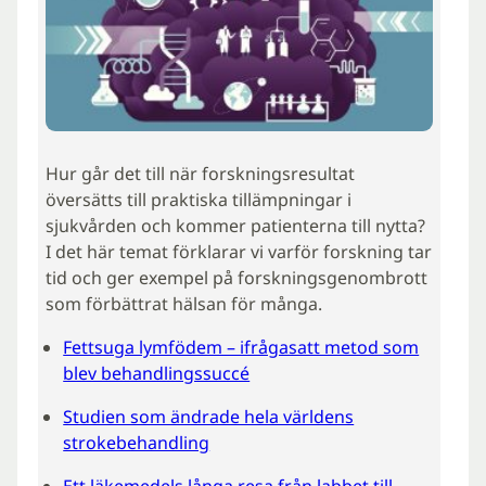
Hur går det till när forskningsresultat
översätts till praktiska tillämpningar i
sjukvården och kommer patienterna till nytta?
I det här temat förklarar vi varför forskning tar
tid och ger exempel på forskningsgenombrott
som förbättrat hälsan för många.
Fettsuga lymfödem – ifrågasatt metod som
blev behandlingssuccé
Studien som ändrade hela världens
strokebehandling
Ett läkemedels långa resa från labbet till