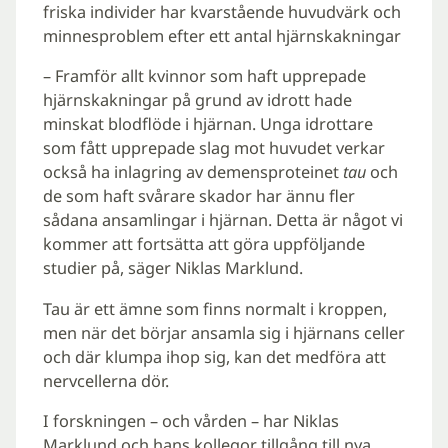
friska individer har kvarstående huvudvärk och
minnesproblem efter ett antal hjärnskakningar
– Framför allt kvinnor som haft upprepade
hjärnskakningar på grund av idrott hade
minskat blodflöde i hjärnan. Unga idrottare
som fått upprepade slag mot huvudet verkar
också ha inlagring av demensproteinet
tau
och
de som haft svårare skador har ännu fler
sådana ansamlingar i hjärnan. Detta är något vi
kommer att fortsätta att göra uppföljande
studier på, säger Niklas Marklund.
Tau är ett ämne som finns normalt i kroppen,
men när det börjar ansamla sig i hjärnans celler
och där klumpa ihop sig, kan det medföra att
nervcellerna dör.
I forskningen – och vården – har Niklas
Marklund och hans kollegor tillgång till nya