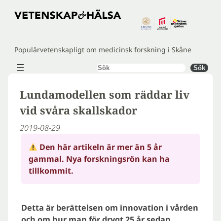
Hoppa
till
innehåll
Populärvetenskapligt om medicinsk forskning i Skåne
Sök
Sök
Lundamodellen som räddar liv
vid svåra skallskador
2019-08-29
Den här artikeln är mer än 5 år
gammal. Nya forskningsrön kan ha
tillkommit.
Detta är berättelsen om innovation i vården
och om hur man för drygt 25 år sedan