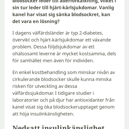
blodsocker leder till åderförkalkning, vilket i
sin tur leder till hjärt-kärlsjukdomar
.
Vanlig
kanel har visat sig sänka blodsockret, kan
det vara en lösning?
I dagens välfärdsländer är typ 2-diabetes,
övervikt och hjärt-kärlsjukdomar ett växande
problem. Dessa följdsjukdomar av ett
ohälsosamt leverne är mycket kostsamma, dels
för samhället men även för individen.
En enkel kostbehandling som minskar nivån av
cirkulerande blodsocker skulle kunna minska
risken för utveckling av dessa
välfärdssjukdomar. I tidigare studier i
laboratorier och på djur har antioxidanter från
kanel visat sig öka blodsockerupptaget genom
att höja insulinkänsligheten.
Nedsatt insulinkänslighet