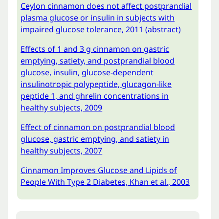
Ceylon cinnamon does not affect postprandial
plasma glucose or insulin in subjects with
impaired glucose tolerance, 2011 (abstract)
Effects of 1 and 3 g cinnamon on gastric
emptying, satiety, and postprandial blood
glucose, insulin, glucose-dependent
insulinotropic polypeptide, glucagon-like
peptide 1, and ghrelin concentrations in
healthy subjects, 2009
Effect of cinnamon on postprandial blood
glucose, gastric emptying, and satiety in
healthy subjects, 2007
Cinnamon Improves Glucose and Lipids of
People With Type 2 Diabetes, Khan et al., 2003