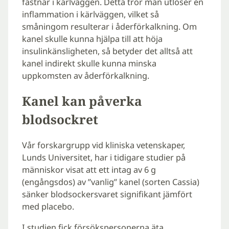
fastnar i kärlväggen. Detta tror man utlöser en
inflammation i kärlväggen, vilket så
småningom resulterar i åderförkalkning. Om
kanel skulle kunna hjälpa till att höja
insulinkänsligheten, så betyder det alltså att
kanel indirekt skulle kunna minska
uppkomsten av åderförkalkning.
Kanel kan påverka
blodsockret
Vår forskargrupp vid kliniska vetenskaper,
Lunds Universitet, har i tidigare studier på
människor visat att ett intag av 6 g
(engångsdos) av ”vanlig” kanel (sorten Cassia)
sänker blodsockersvaret signifikant jämfört
med placebo.
I studien fick försökspersonerna äta