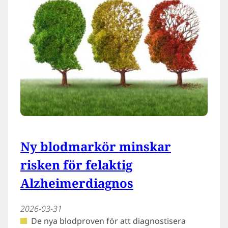
Ny blodmarkör minskar
risken för felaktig
Alzheimerdiagnos
2026-03-31
De nya blodproven för att diagnostisera