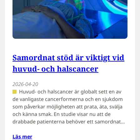
Samordnat stöd är viktigt vid
huvud- och halscancer
2026-04-20
Huvud- och halscancer är globalt sett en av
de vanligaste cancerformerna och en sjukdom
som påverkar möjligheten att prata, äta, svälja
och känna smak. En studie visar nu att de
drabbade patienterna behöver ett samordnat…
Läs mer