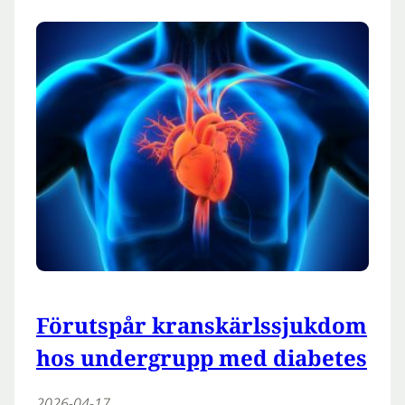
Förutspår kranskärlssjukdom
hos undergrupp med diabetes
2026-04-17