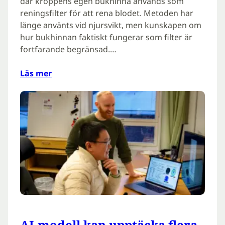
där kroppens egen bukhinna används som
reningsfilter för att rena blodet. Metoden har
länge använts vid njursvikt, men kunskapen om
hur bukhinnan faktiskt fungerar som filter är
fortfarande begränsad.…
Läs mer
AI-modell kan upptäcka flera