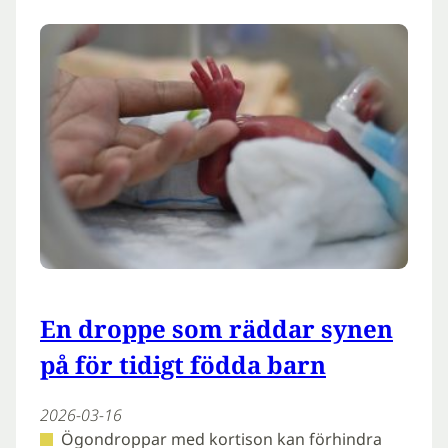
En droppe som räddar synen
på för tidigt födda barn
2026-03-16
Ögondroppar med kortison kan förhindra