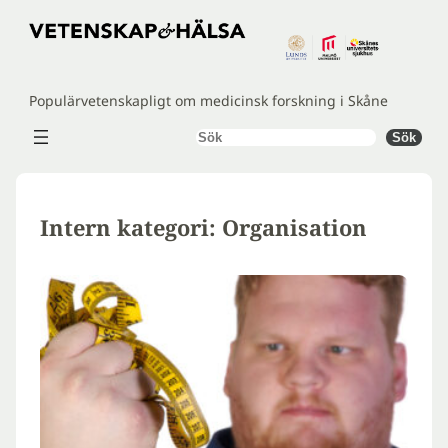
Hoppa
till
innehåll
Populärvetenskapligt om medicinsk forskning i Skåne
Sök
Sök
Intern kategori:
Organisation