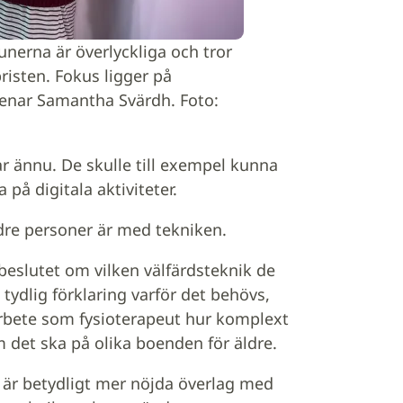
erna är överlyckliga och tror
isten. Fokus ligger på
menar Samantha Svärdh. Foto:
r ännu. De skulle till exempel kunna
 på digitala aktiviteter.
äldre personer är med tekniken.
 beslutet om vilken välfärdsteknik de
 tydlig förklaring varför det behövs,
e arbete som fysioterapeut hur komplext
om det ska på olika boenden för äldre.
a är betydligt mer nöjda överlag med