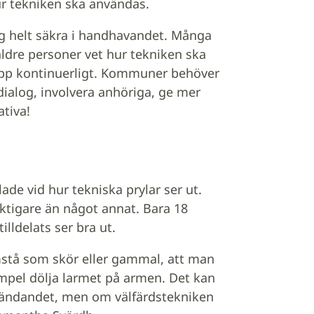
ur tekniken ska användas.
ig helt säkra i handhavandet. Många
äldre personer vet hur tekniken ska
 upp kontinuerligt. Kommuner behöver
dialog, involvera anhöriga, ge mer
ativa!
ade vid hur tekniska prylar ser ut.
 viktigare än något annat. Bara 18
illdelats ser bra ut.
ramstå som skör eller gammal, att man
xempel dölja larmet på armen. Det kan
vändandet, men om välfärdstekniken