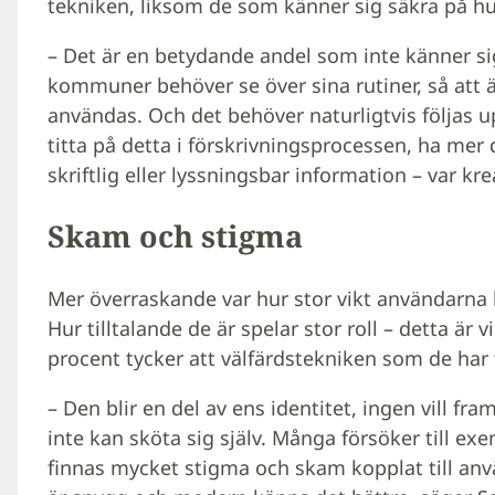
tekniken, liksom de som känner sig säkra på h
– Det är en betydande andel som inte känner s
kommuner behöver se över sina rutiner, så att 
användas. Och det behöver naturligtvis följas
titta på detta i förskrivningsprocessen, ha mer 
skriftlig eller lyssningsbar information – var kre
Skam och stigma
Mer överraskande var hur stor vikt användarna l
Hur tilltalande de är spelar stor roll – detta är
procent tycker att välfärdstekniken som de har t
– Den blir en del av ens identitet, ingen vill f
inte kan sköta sig själv. Många försöker till e
finnas mycket stigma och skam kopplat till an