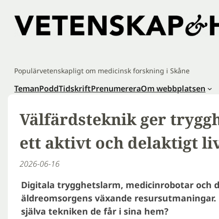
Hoppa
till
innehåll
Populärvetenskapligt om medicinsk forskning i Skåne
Teman
Podd
Tidskrift
Prenumerera
Om webbplatsen
Välfärdsteknik ger tryggh
ett aktivt och delaktigt li
2026-06-16
Digitala trygghetslarm, medicinrobotar och di
äldreomsorgens växande resursutmaningar.
själva tekniken de får i sina hem?