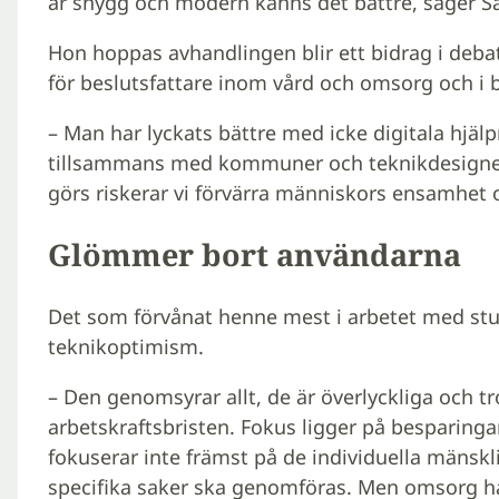
är snygg och modern känns det bättre, säger 
Hon hoppas avhandlingen blir ett bidrag i deba
för beslutsfattare inom vård och omsorg och i 
– Man har lyckats bättre med icke digitala hjäl
tillsammans med kommuner och teknikdesigner
görs riskerar vi förvärra människors ensamhet 
Glömmer bort användarna
Det som förvånat henne mest i arbetet med s
teknikoptimism.
– Den genomsyrar allt, de är överlyckliga och t
arbetskraftsbristen. Fokus ligger på besparinga
fokuserar inte främst på de individuella mänsk
specifika saker ska genomföras. Men omsorg h