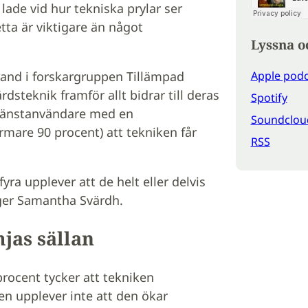
lade vid hur tekniska prylar ser
detta är viktigare än något
Lyssna o
and i forskargruppen Tillämpad
Apple podc
rdsteknik framför allt bidrar till deras
Spotify
tjänstanvändare med en
Soundclou
rmare 90 procent) att tekniken får
RSS
yra upplever att de helt eller delvis
äger Samantha Svärdh.
mjas sällan
procent tycker att tekniken
en upplever inte att den ökar