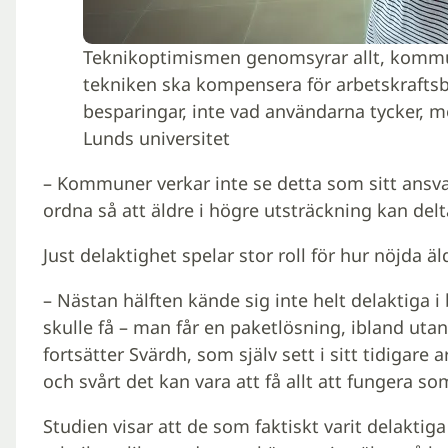
Teknikoptimismen genomsyrar allt, kommun
tekniken ska kompensera för arbetskraftsbr
besparingar, inte vad användarna tycker, 
Lunds universitet
– Kommuner verkar inte se detta som sitt ansva
ordna så att äldre i högre utsträckning kan delta
Just delaktighet spelar stor roll för hur nöjda 
– Nästan hälften kände sig inte helt delaktiga i
skulle få – man får en paketlösning, ibland utan
fortsätter Svärdh, som själv sett i sitt tidigar
och svårt det kan vara att få allt att fungera s
Studien visar att de som faktiskt varit delaktig