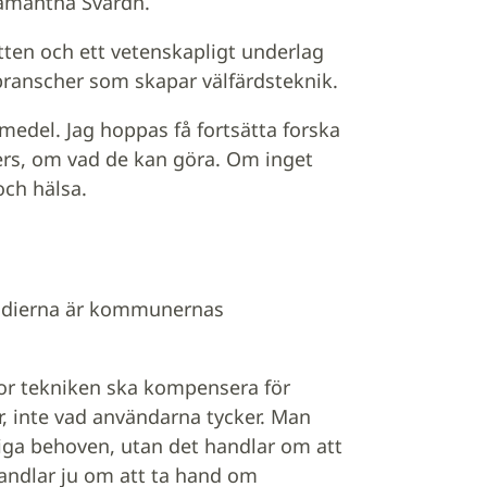
Samantha Svärdh.
tten och ett vetenskapligt underlag
branscher som skapar välfärdsteknik.
pmedel. Jag hoppas få fortsätta forska
s, om vad de kan göra. Om inget
och hälsa.
tudierna är kommunernas
ror tekniken ska kompensera för
r, inte vad användarna tycker. Man
liga behoven, utan det handlar om att
andlar ju om att ta hand om