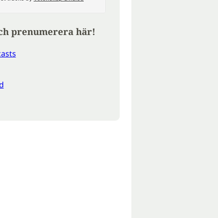
ch prenumerera här!
asts
d