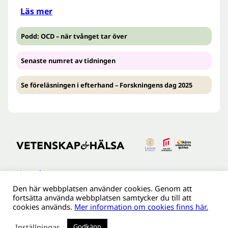
Läs mer
Podd: OCD – när tvånget tar över
Senaste numret av tidningen
Se föreläsningen i efterhand – Forskningens dag 2025
Kontakt
Den här webbplatsen använder cookies. Genom att
Tillgänglighetsredogöreldse
fortsätta använda webbplatsen samtycker du till att
Om webbplatsen
cookies används.
Mer information om cookies finns här.
Behandling av personuppgifter
Inställningar
Godkänn