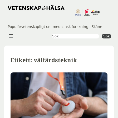
Hoppa
till
innehåll
Populärvetenskapligt om medicinsk forskning i Skåne
Sök
Sök
Etikett:
välfärdsteknik