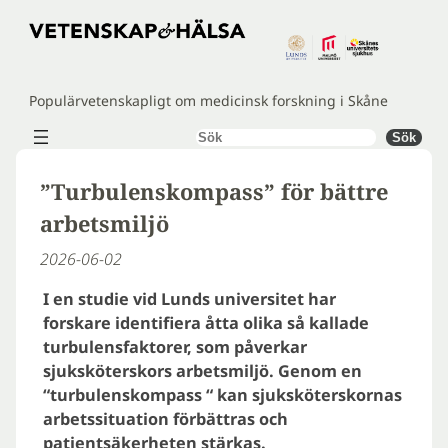
Hoppa
till
innehåll
Populärvetenskapligt om medicinsk forskning i Skåne
Sök
Sök
”Turbulenskompass” för bättre
arbetsmiljö
2026-06-02
I en studie vid Lunds universitet har
forskare identifiera åtta olika så kallade
turbulensfaktorer, som påverkar
sjuksköterskors arbetsmiljö. Genom en
“turbulenskompass “ kan sjuksköterskornas
arbetssituation förbättras och
patientsäkerheten stärkas.