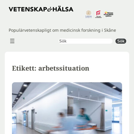
Hoppa
till
innehåll
Populärvetenskapligt om medicinsk forskning i Skåne
Sök
Sök
Etikett:
arbetssituation