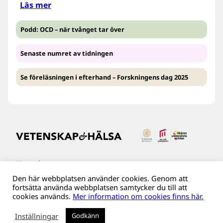
Läs mer
Podd: OCD – när tvånget tar över
Senaste numret av tidningen
Se föreläsningen i efterhand – Forskningens dag 2025
Kontakt
Den här webbplatsen använder cookies. Genom att
Tillgänglighetsredogöreldse
fortsätta använda webbplatsen samtycker du till att
Om webbplatsen
cookies används.
Mer information om cookies finns här.
Behandling av personuppgifter
Inställningar
Godkänn