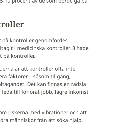
an 5-10 procent av de som borde gå på
.
roller
går på kontroller genomfördes
tagit i medicinska kontroller, 8 hade
 på kontroller.
erna är att kontroller ofta inte
lera faktorer – såsom tillgång,
ltagandet. Det kan finnas en rädsla
leda till förlorat jobb, lägre inkomst
om riskerna med vibrationer och att
ndra människor från att söka hjälp.