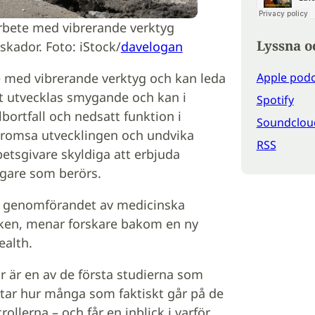
rbete med vibrerande verktyg
Lyssna o
skador. Foto: iStock/
davelogan
 med vibrerande verktyg och kan leda
Apple podc
et utvecklas smygande och kan i
Spotify
lbortfall och nedsatt funktion i
Soundclou
 bromsa utvecklingen och undvika
RSS
betsgivare skyldiga att erbjuda
agare som berörs.
ur genomförandet av medicinska
tiken, menar forskare bakom en ny
ealth.
r är en av de första studierna som
tar hur många som faktiskt går på de
rollerna – och får en inblick i varför