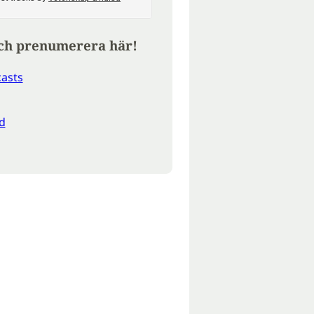
ch prenumerera här!
asts
d