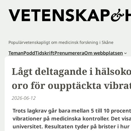
Hoppa
till
innehåll
Populärvetenskapligt om medicinsk forskning i Skåne
Teman
Podd
Tidskrift
Prenumerera
Om webbplatsen
Lågt deltagande i hälsok
oro för oupptäckta vibra
2026-06-12
Trots lagkrav går bara mellan 5 till 10 proce
vibrationer på medicinska kontroller. Det vis
universitet. Resultaten tyder på brister i hu