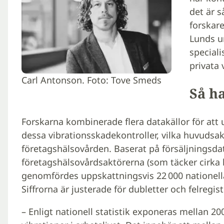
det är s
forskar
Lunds u
speciali
privata 
Carl Antonson. Foto: Tove Smeds
Så ha
Forskarna kombinerade flera datakällor för at
dessa vibrationsskadekontroller, vilka huvuds
företagshälsovården. Baserat på försäljningsdat
företagshälsovårdsaktörerna (som täcker cirka 
genomfördes uppskattningsvis 22 000 nationella
Siffrorna är justerade för dubletter och felregist
– Enligt nationell statistik exponeras mellan 2