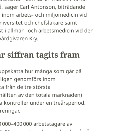
å, säger Carl Antonson, biträdande
e inom arbets- och miljömedicin vid
niversitet och chefsläkare samt
st i allmän- och arbetsmedicin vid den
vårdgivaren Kry.
r siffran tagits fram
t uppskatta hur många som går på
akligen genomförs inom
a från de tre största
hälften av den totala marknaden)
 kontroller under en treårsperiod.
reringar.
00 000–400 000 arbetstagare av