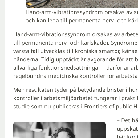
Hand-arm-vibrationssyndrom orsakas av a
och kan leda till permanenta nerv- och kärl
Hand-arm-vibrationssyndrom orsakas av arbete
till permanenta nerv- och kärlskador. Syndrom
värsta fall utvecklas till kroniska smärtor, känse
händerna. Tidig upptäckt är avgörande för att
allvarliga funktionsnedsättningar – därför är ar
regelbundna medicinska kontroller för arbetst
Men resultaten tyder på betydande brister i h
kontroller i arbetsmiljöarbetet fungerar i prak
studie som nu publiceras i Frontiers of public H
– Det hä
uppskat
här kont