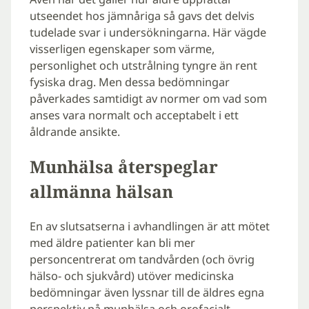
utseendet hos jämnåriga så gavs det delvis
tudelade svar i undersökningarna. Här vägde
visserligen egenskaper som värme,
personlighet och utstrålning tyngre än rent
fysiska drag. Men dessa bedömningar
påverkades samtidigt av normer om vad som
anses vara normalt och acceptabelt i ett
åldrande ansikte.
Munhälsa återspeglar
allmänna hälsan
En av slutsatserna i avhandlingen är att mötet
med äldre patienter kan bli mer
personcentrerat om tandvården (och övrig
hälso- och sjukvård) utöver medicinska
bedömningar även lyssnar till de äldres egna
perspektiv på munhälsa och orofacialt