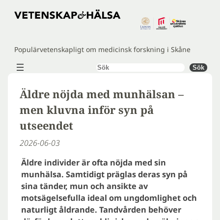
Hoppa
till
innehåll
Populärvetenskapligt om medicinsk forskning i Skåne
Sök
Sök
Äldre nöjda med munhälsan –
men kluvna inför syn på
utseendet
2026-06-03
Äldre individer är ofta nöjda med sin
munhälsa. Samtidigt präglas deras syn på
sina tänder, mun och ansikte av
motsägelsefulla ideal om ungdomlighet och
naturligt åldrande. Tandvården behöver