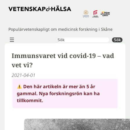
Hoppa
till
innehåll
Populärvetenskapligt om medicinsk forskning i Skåne
Sök
Sök
Immunsvaret vid covid-19 – vad
vet vi?
2021-04-01
Den här artikeln är mer än 5 år
gammal. Nya forskningsrön kan ha
tillkommit.