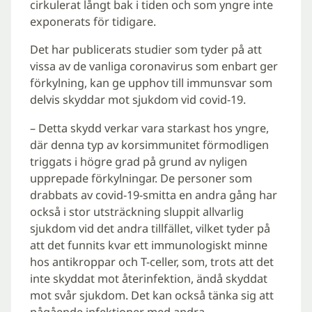
cirkulerat långt bak i tiden och som yngre inte
exponerats för tidigare.
Det har publicerats studier som tyder på att
vissa av de vanliga coronavirus som enbart ger
förkylning, kan ge upphov till immunsvar som
delvis skyddar mot sjukdom vid covid-19.
– Detta skydd verkar vara starkast hos yngre,
där denna typ av korsimmunitet förmodligen
triggats i högre grad på grund av nyligen
upprepade förkylningar. De personer som
drabbats av covid-19-smitta en andra gång har
också i stor utsträckning sluppit allvarlig
sjukdom vid det andra tillfället, vilket tyder på
att det funnits kvar ett immunologiskt minne
hos antikroppar och T-celler, som, trots att det
inte skyddat mot återinfektion, ändå skyddat
mot svår sjukdom. Det kan också tänka sig att
pågående infektioner med andra