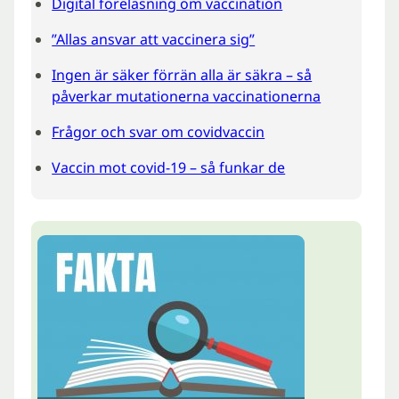
Digital föreläsning om vaccination
”Allas ansvar att vaccinera sig”
Ingen är säker förrän alla är säkra – så
påverkar mutationerna vaccinationerna
Frågor och svar om covidvaccin
Vaccin mot covid-19 – så funkar de