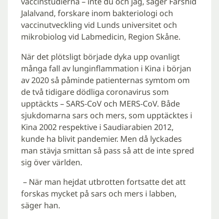
vaccinstudierna – inte du och jag, säger Farshid
Jalalvand, forskare inom bakteriologi och
vaccinutveckling vid Lunds universitet och
mikrobiolog vid Labmedicin, Region Skåne.
När det plötsligt började dyka upp ovanligt
många fall av lunginflammation i Kina i början
av 2020 så påminde patienternas symtom om
de två tidigare dödliga coronavirus som
upptäckts – SARS-CoV och MERS-CoV. Både
sjukdomarna sars och mers, som upptäcktes i
Kina 2002 respektive i Saudiarabien 2012,
kunde ha blivit pandemier. Men då lyckades
man stävja smittan så pass så att de inte spred
sig över världen.
­ – När man hejdat utbrotten fortsatte det att
forskas mycket på sars och mers i labben,
säger han.