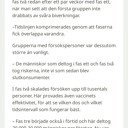
fas två redan efter ett par veckor med fas ett,
när man sett att den första gruppen inte
drabbats av svåra biverkningar.
–Tidslinjen komprimerades genom att faserna
fick överlappa varandra.
Grupperna med försökspersoner var dessutom
större än vanligt.
­– De människor som deltog i fas ett och fas två
tog riskerna, inte vi som sedan blev
slutkonsumenter.
I fas två skalades försöken upp till tusentals
personer. Här provades även vaccinets
effektivitet, för att se vilken dos och vilket
tidsintervall som fungerar bäst.
– Fas tre började också i förtid och här deltog
20 000-30 000 människor per företag. Nu var