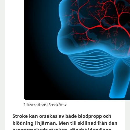
Illustration: iStock/ttsz
Stroke kan orsakas av både blodpropp och
blödning i hjärnan. Men till skillnad från den
propporsakade stroken, där det idag finns