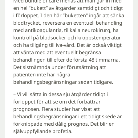
Med bundle of care menas att man går in med
en hel ”bukett” av åtgärder samtidigt och tidigt
i förloppet. I den här ”buketten” ingår att sänka
blodtrycket, reversera en eventuell behandling
med antikoagulantia, tillkalla neurokirurg, ha
kontroll på blodsocker och kroppstemperatur
och ha tillgång till iva-vård. Det är också viktigt
att vänta med att eventuellt begränsa
behandlingen till efter de första 48 timmarna.
Det sistnämnda under förutsättning att
patienten inte har några
behandlingsbegränsningar sedan tidigare.
– Vi vill sätta in dessa sju åtgärder tidigt i
förloppet för att se om det förbättrar
prognosen. Flera studier har visat att
behandlingsbegränsningar i ett tidigt skede är
förknippade med dålig prognos. Det blir en
självuppfyllande profetia.