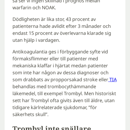
så ser vi ingen skillnad i prognos mellan
warfarin och NOAK.
Dödligheten är lika stor, 43 procent av
patienterna hade avlidit efter 3 månader och
endast 15 procent av överlevarna klarade sig
utan hjälp i vardagen.
Antikoagulantia ges i förbyggande syfte vid
förmaksflimmer eller till patienter med
mekaniska klaffar i hjärtat medan patienter
som inte har någon av dessa diagnoser och
som drabbats av propporsakad stroke eller
TIA
behandlas med trombocythämmande
läkemedel, till exempel Trombyl. Men historiskt
sett har Trombyl ofta givits även till äldre, utan
tidigare kärlrelaterade sjukdomar, ”för
säkerhets skull”.
Trombyl inte snällare