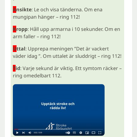
A
nsikte
: Le och visa tänderna. Om ena
mungipan hänger – ring 112!
K
ropp
: Håll upp armarna i 10 sekunder. Om en
arm faller – ring 112!
U
ttal
: Upprepa meningen ”Det är vackert
väder idag ”. Om uttalet är sluddrigt – ring 112!
T
id
: Varje sekund är viktig. Ett symtom räcker –
ring omedelbart 112.