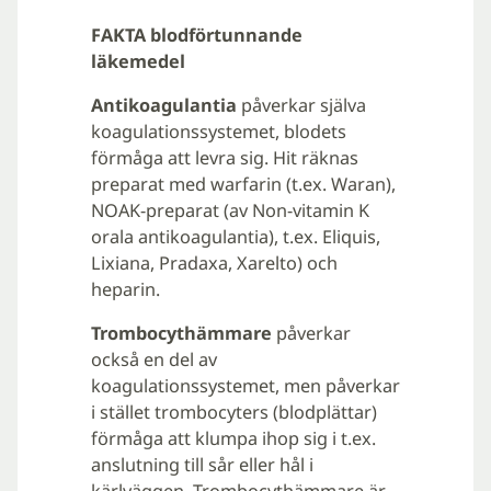
FAKTA blodförtunnande
läkemedel
Antikoagulantia
påverkar själva
koagulationssystemet, blodets
förmåga att levra sig. Hit räknas
preparat med warfarin (t.ex. Waran),
NOAK-preparat (av Non-vitamin K
orala antikoagulantia), t.ex. Eliquis,
Lixiana, Pradaxa, Xarelto) och
heparin.
Trombocythämmare
påverkar
också en del av
koagulationssystemet, men påverkar
i stället trombocyters (blodplättar)
förmåga att klumpa ihop sig i t.ex.
anslutning till sår eller hål i