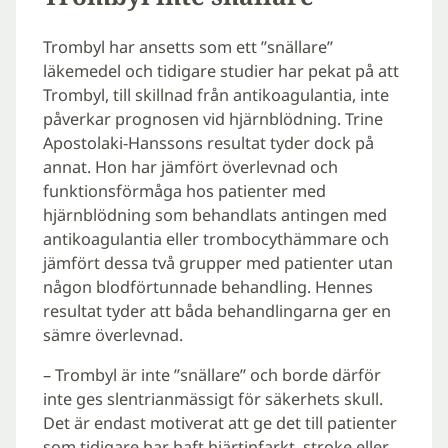
Trombyl har ansetts som ett ”snällare”
läkemedel och tidigare studier har pekat på att
Trombyl, till skillnad från antikoagulantia, inte
påverkar prognosen vid hjärnblödning. Trine
Apostolaki-Hanssons resultat tyder dock på
annat. Hon har jämfört överlevnad och
funktionsförmåga hos patienter med
hjärnblödning som behandlats antingen med
antikoagulantia eller trombocythämmare och
jämfört dessa två grupper med patienter utan
någon blodförtunnade behandling. Hennes
resultat tyder att båda behandlingarna ger en
sämre överlevnad.
– Trombyl är inte ”snällare” och borde därför
inte ges slentrianmässigt för säkerhets skull.
Det är endast motiverat att ge det till patienter
som tidigare har haft hjärtinfarkt, stroke eller