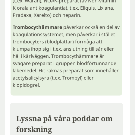
(t.ex. Waran), NOAK-preparat (av Non-vitamin
K orala antikoagulantia), t.ex. Eliquis, Lixiana,
Pradaxa, Xarelto) och heparin.
Trombocythämmare
påverkar också en del av
koagulationssystemet, men påverkar i stället
trombocyters (blodplättar) förmåga att
klumpa ihop sig i t.ex. anslutning till sår eller
hål i kärlväggen. Trombocythämmare är
svagare preparat i gruppen blodförtunnande
läkemedel. Hit räknas preparat som innehåller
acetylsalicylsyra (t.ex. Trombyl) eller
klopidogrel.
Lyssna på våra poddar om
forskning