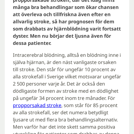
många bra behandlingar som ökar chansen
att överleva och tillfriskna även efter en
allvarlig stroke, så har prognosen för dem
som drabbats av hjärnblödning varit fortsatt
dyster. Men nu börjar det ljusna även för
dessa patienter.
Intracerebral blödning, alltså en blödning inne i
själva hjärnan, är den näst vanligaste orsaken
till stroke. Den står för ungefär 10 procent av
alla strokefall i Sverige vilket motsvarar ungefär
2 500 personer varje år. Det är också den
dödligaste formen av stroke med en dödlighet
på ungefär 34 procent inom tre månader. För
propporsakad stroke
, som står för 85 procent
av alla strokefall, ser det numera betydligt
ljusare ut med flera bra behandlingsalternativ.
Men varför har det inte skett samma positiva
utveckling för patienter som drabbas av denna