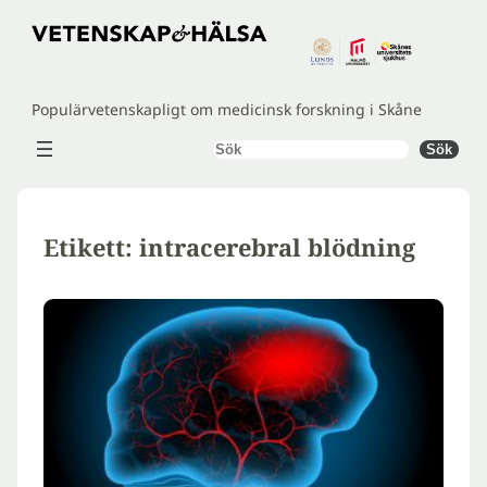
Hoppa
till
innehåll
Populärvetenskapligt om medicinsk forskning i Skåne
Sök
Sök
Etikett:
intracerebral blödning