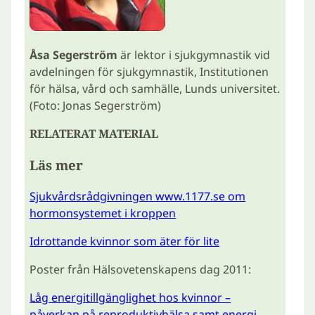
Åsa Segerström
är lektor i sjukgymnastik vid
avdelningen för sjukgymnastik, Institutionen
för hälsa, vård och samhälle, Lunds universitet.
(Foto: Jonas Segerström)
RELATERAT MATERIAL
Läs mer
Sjukvårdsrådgivningen www.1177.se om
hormonsystemet i kroppen
Idrottande kvinnor som äter för lite
Poster från Hälsovetenskapens dag 2011:
Låg energitillgänglighet hos kvinnor –
påverkan på reproduktivhälsa samt energi-