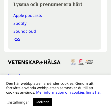
Lyssna och prenumerera här!
Apple podcasts
Spotify
Soundcloud
RSS
Kontakt
Den här webbplatsen använder cookies. Genom att
Tillgänglighetsredogöreldse
fortsätta använda webbplatsen samtycker du till att
Om webbplatsen
cookies används.
Mer information om cookies finns här.
Behandling av personuppgifter
Inställningar
Godkänn