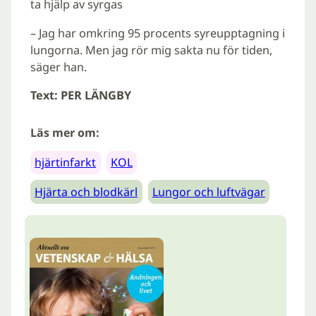
ta hjälp av syrgas
– Jag har omkring 95 procents syreupptagning i
lungorna. Men jag rör mig sakta nu för tiden,
säger han.
Text: PER LÄNGBY
Läs mer om:
hjärtinfarkt
KOL
Hjärta och blodkärl
Lungor och luftvägar