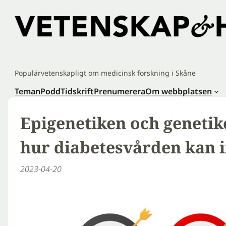
Hoppa
till
innehåll
Populärvetenskapligt om medicinsk forskning i Skåne
Teman
Podd
Tidskrift
Prenumerera
Om webbplatsen
Epigenetiken och genetik
hur diabetesvården kan 
2023-04-20