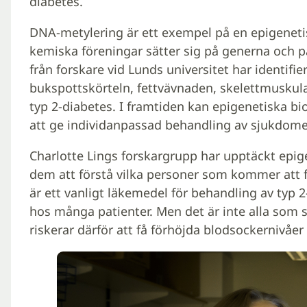
diabetes.
DNA-metylering är ett exempel på en epigeneti
kemiska föreningar sätter sig på generna och på
från forskare vid Lunds universitet har identifi
bukspottskörteln, fettvävnaden, skelettmuskul
typ 2-diabetes. I framtiden kan epigenetiska bio
att ge individanpassad behandling av sjukdome
Charlotte Lings forskargrupp har upptäckt epi
dem att förstå vilka personer som kommer att 
är ett vanligt läkemedel för behandling av typ 
hos många patienter. Men det är inte alla som 
riskerar därför att få förhöjda blodsockernivåe