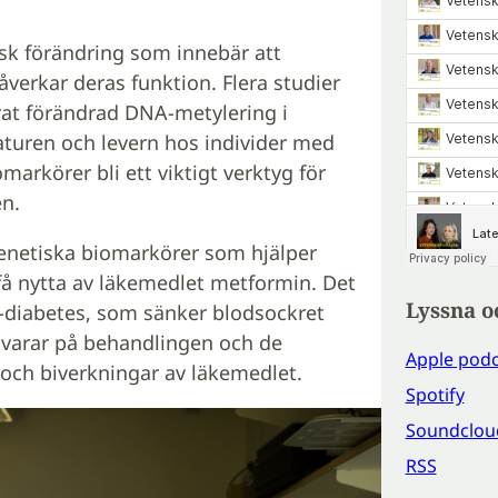
sk förändring som innebär att
verkar deras funktion. Flera studier
erat förändrad DNA-metylering i
aturen och levern hos individer med
markörer bli ett viktigt verktyg för
n.
genetiska biomarkörer som hjälper
få nytta av läkemedlet metformin. Det
Lyssna o
2-diabetes, som sänker blodsockret
svarar på behandlingen och de
Apple podc
r och biverkningar av läkemedlet.
Spotify
Soundclou
RSS