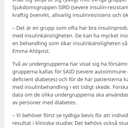
Sjukdomsgruppen SIRD (severe insulin-resistan
kraftig övervikt, allvarlig insulinresistens och ö
– Det är en grupp som ofta har bra insulinprod
med insulinkänsligheten. De kan ha mycket insu
en behandling som ökar insulinkänsligheten så a
Emma Ahlqvist.
Två av undergrupperna har visat sig ha försämr
grupperna kallas för SAID (severe autoimmune d
deficient diabetes) och för de här patienterna ka
med insulinbehandling i ett tidigt skede. Forsk
data om de olika undergrupperna ska användas 
av personer med diabetes.
– Vi behöver först se tydliga bevis för att ind
resultat i kliniska studier. Det behövs också s