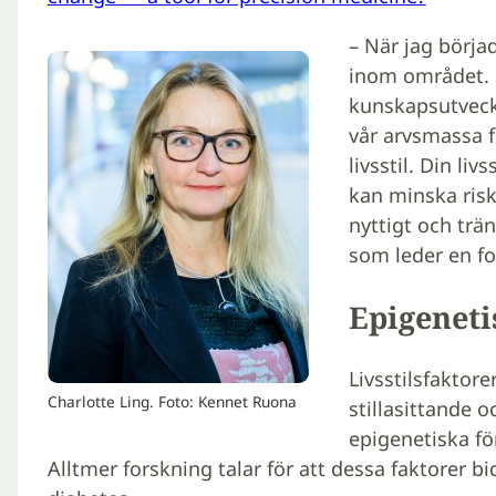
– När jag börja
inom området. S
kunskapsutveckl
vår arvsmassa f
livsstil. Din li
kan minska risk
nyttigt och trä
som leder en f
Epigenet
Livsstilsfaktore
Charlotte Ling. Foto: Kennet Ruona
stillasittande 
epigenetiska fö
Alltmer forskning talar för att dessa faktorer bid