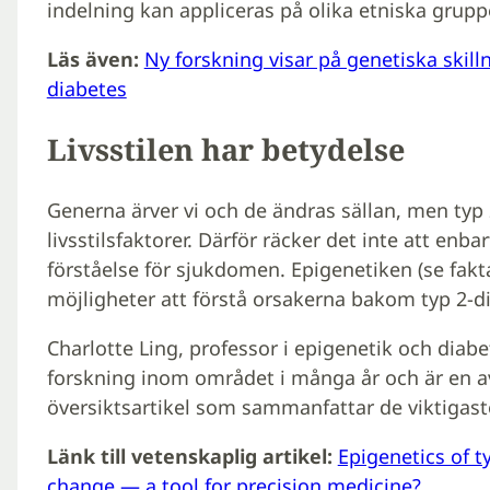
indelning kan appliceras på olika etniska grupp
Läs även:
Ny forskning visar på genetiska skill
diabetes
Livsstilen har betydelse
Generna ärver vi och de ändras sällan, men ty
livsstilsfaktorer. Därför räcker det inte att enb
förståelse för sjukdomen. Epigenetiken (se fakta
möjligheter att förstå orsakerna bakom typ 2-d
Charlotte Ling, professor i epigenetik och diabe
forskning inom området i många år och är en a
översiktsartikel som sammanfattar de viktigas
Länk till vetenskaplig artikel:
Epigenetics of t
change — a tool for precision medicine?