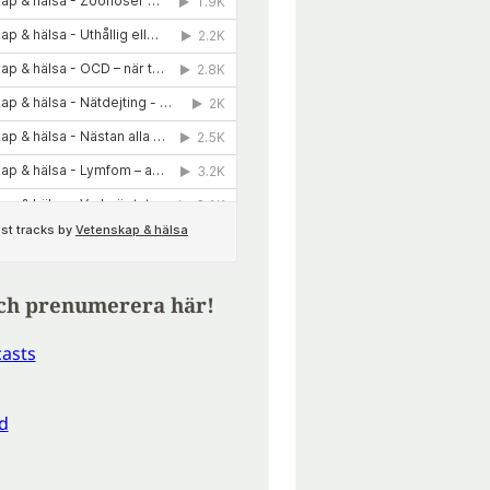
ch prenumerera här!
asts
d