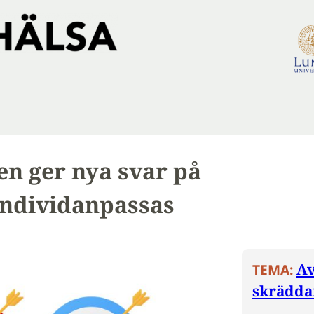
en ger nya svar på
individanpassas
Av
TEMA:
skräddar