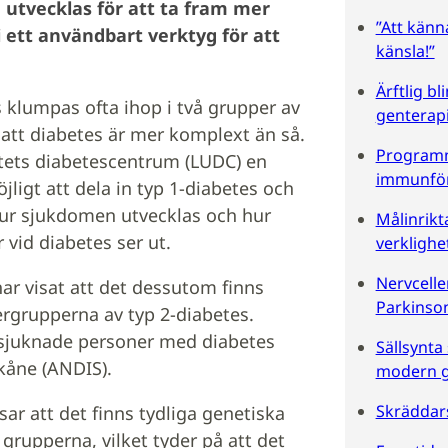
tvecklas för att ta fram mer
”Att känn
i ett användbart verktyg för att
känsla!”
Ärftlig b
 klumpas ofta ihop i två grupper av
genterap
 att diabetes är mer komplext än så.
Programme
itets diabetescentrum (LUDC) en
immunför
igt att dela in typ 1-diabetes och
hur sjukdomen utvecklas och hur
Målinrikt
 vid diabetes ser ut.
verklighe
Nervcell
ar visat att det dessutom finns
Parkinso
ergrupperna av typ 2-diabetes.
insjuknade personer med diabetes
Sällsynt
kåne (ANDIS).
modern g
Skräddars
sar att det finns tydliga genetiska
 grupperna, vilket tyder på att det