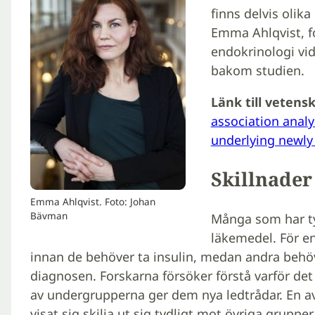
finns delvis olik
Emma Ahlqvist, f
endokrinologi vi
bakom studien.
Länk till vetensk
association analy
underlying newly
Skillnader
Emma Ahlqvist. Foto: Johan
Bävman
Många som har ty
läkemedel. För en
innan de behöver ta insulin, medan andra behöv
diagnosen. Forskarna försöker förstå varför det 
av undergrupperna ger dem nya ledtrådar. En 
visat sig skilja ut sig tydligt mot övriga gruppe