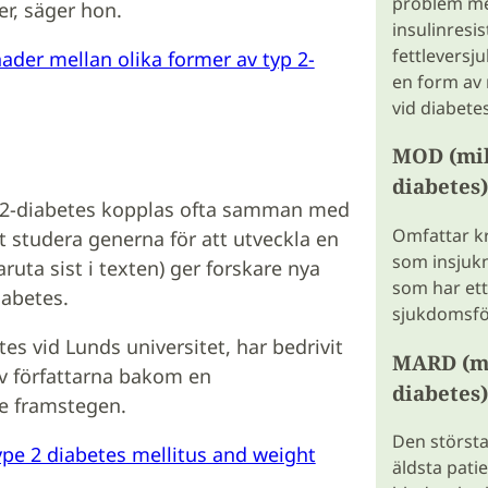
problem med
er, säger hon.
insulinresi
fettleversj
nader mellan olika former av typ 2-
en form av
vid diabetes
MOD (mil
diabetes)
p 2-diabetes kopplas ofta samman med
Omfattar kr
art studera generna för att utveckla en
som insjukn
ruta sist i texten) ger forskare nya
som har ett 
iabetes.
sjukdomsfö
tes vid Lunds universitet, har bedrivit
MARD (mi
v författarna bakom en
diabetes)
te framstegen.
Den störst
ype 2 diabetes mellitus and weight
äldsta pati