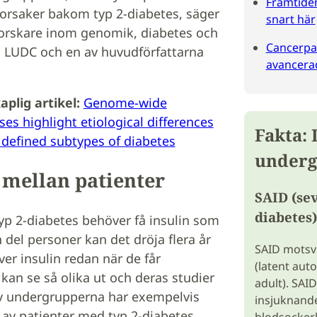
Framtide
a orsaker bakom typ 2-diabetes, säger
snart här
orskare inom genomik, diabetes och
Cancerpat
d LUDC och en av huvudförfattarna
avancerad
aplig artikel:
Genome-wide
ses highlight etiological differences
Fakta:
 defined subtypes of diabetes
underg
 mellan patienter
SAID (se
diabetes)
p 2-diabetes behöver få insulin som
 del personer kan det dröja flera år
SAID motsv
er insulin redan när de får
(latent aut
kan se så olika ut och deras studier
adult). SAI
av undergrupperna har exempelvis
insjuknande 
r av patienter med typ 2-diabetes.
blodsocker