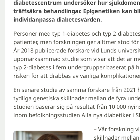
diabetescentrum undersöker hur sjukdomen u
träffsäkra behandlingar. Epigenetiken kan bl
individanpassa diabetesvården.
Personer med typ 1-diabetes och typ 2-diabetes
patienter, men forskningen ger alltmer stöd för
År 2018 publicerade forskare vid Lunds univers
uppmärksammad studie som visar att det är möjl
typ 2-diabetes i fem undergrupper baserat på 
risken för att drabbas av vanliga komplikationer
En senare studie av samma forskare från 2021 h
tydliga genetiska skillnader mellan de fyra und
Studien baserar sig på resultat från 10 000 ny
inom befolkningsstudien Alla nya diabetiker i S
– Vår forskning vi
skillnader mellan