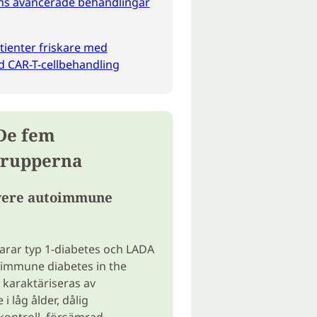
ns avancerade behandlingar
ienter friskare med
 CAR-T-cellbehandling
 De fem
rupperna
vere autoimmune
arar typ 1-diabetes och LADA
oimmune diabetes in the
D karaktäriseras av
i låg ålder, dålig
kontroll, försämrad