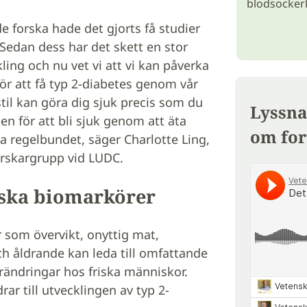
blodsockerk
de forska hade det gjorts få studier
edan dess har det skett en stor
ing och nu vet vi att vi kan påverka
ör att få typ 2-diabetes genom vår
vsstil kan göra dig sjuk precis som du
Lyssna
en för att bli sjuk genom att äta
om for
na regelbundet, säger Charlotte Ling,
orskargrupp vid LUDC.
iska biomarkörer
r som övervikt, onyttig mat,
och åldrande kan leda till omfattande
rändringar hos friska människor.
rar till utvecklingen av typ 2-