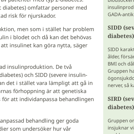
t diabetes) omfattar personer med
insulinprod
GADA-antik
kad risk för njurskador.
SIDD (sev
uktion, men som i stället har problem
diabetes)
lin i blodet och då kan det behövas
tt insulinet kan göra nytta, säger
SIDD karakt
ålder, förs
BMI och dål
ad insulinproduktion. De två
Gruppen har
iabetes) och SIDD (severe insulin-
ögonsjukdo
n det i stället vara lämpligt att gå in
nerver, så k
arnas förhoppning är att genetiska
SIRD (sev
för att individanpassa behandlingen
diabetes)
ividanpassad behandling ger goda
Gruppen om
insjuknar v
tudier som undersöker hur vår