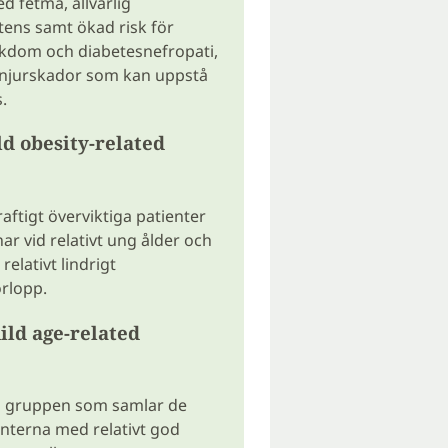
 fetma, allvarlig
stens samt ökad risk för
ukdom och diabetesnefropati,
 njurskador som kan uppstå
.
d obesity-related
aftigt överviktiga patienter
ar vid relativt ung ålder och
relativt lindrigt
rlopp.
ld age-related
a gruppen som samlar de
enterna med relativt god