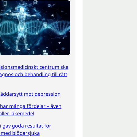
isionsmedicinskt centrum ska
iagnos och behandling till rätt
räddarsytt mot depression
har många fördelar – även
äller läkemedel
 gav goda resultat för
r med blödarsjuka