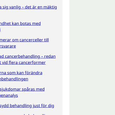
a sig vanlig – det är en mäktig
lindhet kan botas med
i
rar om cancerceller till
svarare
ad cancerbehandling – redan
t vid flera cancerformer
erna som kan förändra
nbehandlingen
a sjukdomar spåras med
enanalys
ydd behandling just för dig